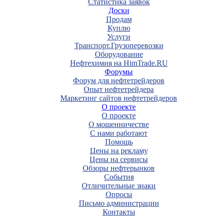
Статистика заявок
Доски
Продам
Куплю
Услуги
Транспорт.Грузоперевозки
Оборудование
Нефтехимия на HimTrade.RU
Форумы
Форум для нефтетрейдеров
Опыт нефтетрейдера
Маркетинг сайтов нефтетрейдеров
О проекте
О проекте
О мошенничестве
С нами работают
Помощь
Цены на рекламу
Цены на сервисы
Обзоры нефтерынков
События
Отличительные знаки
Опросы
Письмо администрации
Контакты