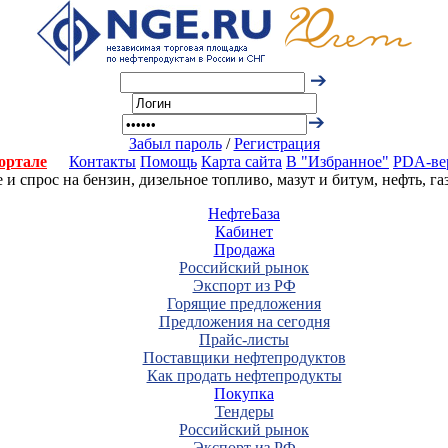
Забыл пароль
/
Регистрация
ортале
Контакты
Помощь
Карта сайта
В "Избранное"
PDA-ве
 спрос на бензин, дизельное топливо, мазут и битум, нефть, г
НефтеБаза
Кабинет
Продажа
Российский рынок
Экспорт из РФ
Горящие предложения
Предложения на сегодня
Прайс-листы
Поставщики нефтепродуктов
Как продать нефтепродукты
Покупка
Тендеры
Российский рынок
Экспорт из РФ