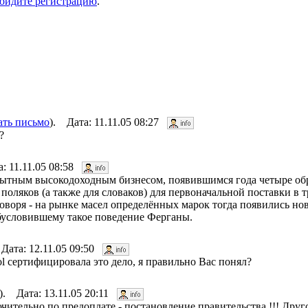
ойдите регистрацию
.
ать письмо
). Дата: 11.11.05 08:27
?
а: 11.11.05 08:58
опытным высокодоходным бизнесом, появившимся года четыре об
ляков (а также для словаков) для первоначальной поставки в тр
оворя - на рынке масел определённых марок тогда появились но
обусловившему такое поведение Ферганы.
Дата: 12.11.05 09:50
l сертифицировала это дело, я правильно Вас понял?
). Дата: 13.11.05 20:11
ительно по предоплате - постановление правительства !!! Друго