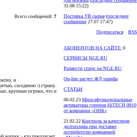
для бензина
(
последнее сообщение
31.08 15:22
)
Поставка УВ сырья
(
последнее
Всего сообщений:
7
сообщение
27.07 17:47
)
Подпиcаться
RSS
АБОНЕНТОВ НА САЙТЕ:
0
СЕРВИСЫ NGE.RU
Размести спрос на NGE.RU
On-line расчет ЖД тарифа
ратно, и
етью, соседнюю :) страну.
СТАТЬИ
вые, крупные игроки, что и
06.02.23
Многофункциональные
активаторы горения HiTECH 0810
от компании «ОНК»
21.02.22
Контроль за качеством
дизтоплива при доставке
потребителю компанией
й вопрос - кто предлагает