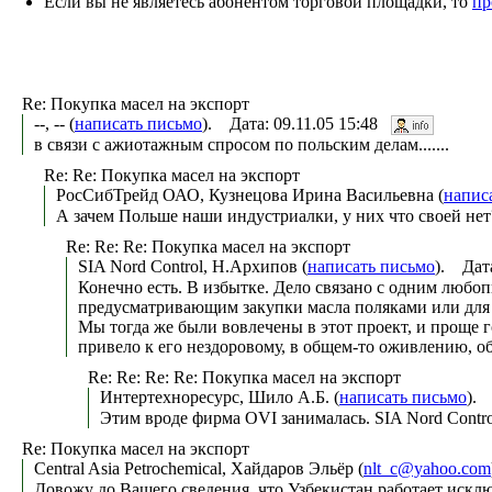
Если вы не являетесь абонентом торговой площадки, то
пр
Re: Покупка масел на экспорт
--, -- (
написать письмо
). Дата: 09.11.05 15:48
в связи с ажиотажным спросом по польским делам.......
Re: Re: Покупка масел на экспорт
РосСибТрейд ОАО, Кузнецова Ирина Васильевна (
напис
А зачем Польше наши индустриалки, у них что своей нет
Re: Re: Re: Покупка масел на экспорт
SIA Nord Control, Н.Архипов (
написать письмо
). Дат
Конечно есть. В избытке. Дело связано с одним люб
предусматривающим закупки масла поляками или для по
Мы тогда же были вовлечены в этот проект, и проще г
привело к его нездоровому, в общем-то оживлению, 
Re: Re: Re: Re: Покупка масел на экспорт
Интертехноресурс, Шило А.Б. (
написать письмо
). 
Этим вроде фирма OVI занималась. SIA Nord Contro
Re: Покупка масел на экспорт
Central Asia Petrochemical, Хайдаров Эльёр (
nlt_c@yahoo.com
Довожу до Вашего сведения, что Узбекистан работает исключ