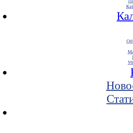
По
Кат
Ка
Объ
Ма
Уб
Ново
Стати