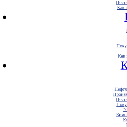
Пост
Как 
Поку
Как 
К
Нефтя
Произв
Пост
Поку
"
Комп
К