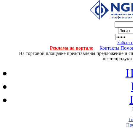
Забыл 
Реклама на портале
Контакты
Помо
На торговой площадке представлены предложение и спро
нефтепродукты
Н
Г
Пре