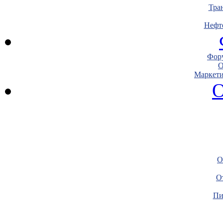
Тра
Нефт
Фору
О
Маркети
О
О
О
Пи