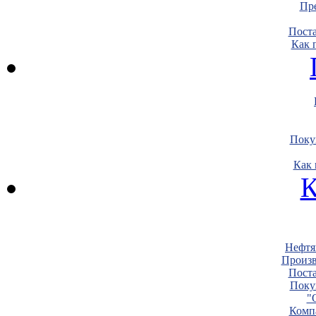
Пре
Пост
Как 
Поку
Как 
К
Нефтя
Произв
Пост
Поку
"
Комп