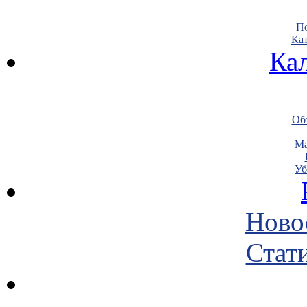
По
Кат
Ка
Объ
Ма
Уб
Ново
Стати