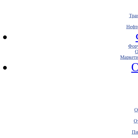
Тра
Нефт
Фору
О
Маркети
О
О
О
Пи