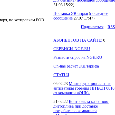
для бензина
(
последнее сообщение
31.08 15:22
)
Поставка УВ сырья
(
последнее
сообщение
27.07 17:47
)
 моря, по котировкам FOB
Подпиcаться
RSS
АБОНЕНТОВ НА САЙТЕ:
0
СЕРВИСЫ NGE.RU
Размести спрос на NGE.RU
On-line расчет ЖД тарифа
СТАТЬИ
06.02.23
Многофункциональные
активаторы горения HiTECH 0810
от компании «ОНК»
21.02.22
Контроль за качеством
дизтоплива при доставке
потребителю компанией