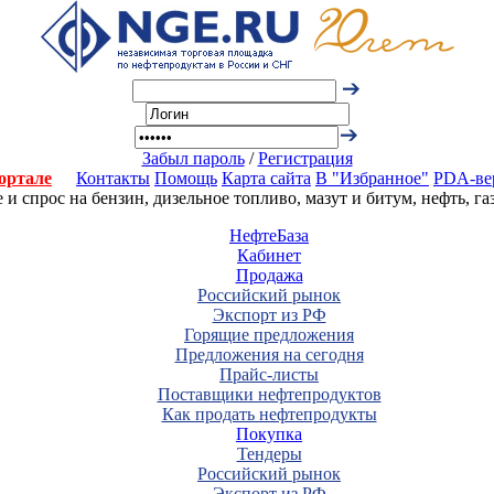
Забыл пароль
/
Регистрация
ортале
Контакты
Помощь
Карта сайта
В "Избранное"
PDA-ве
 спрос на бензин, дизельное топливо, мазут и битум, нефть, г
НефтеБаза
Кабинет
Продажа
Российский рынок
Экспорт из РФ
Горящие предложения
Предложения на сегодня
Прайс-листы
Поставщики нефтепродуктов
Как продать нефтепродукты
Покупка
Тендеры
Российский рынок
Экспорт из РФ