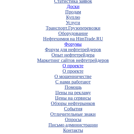
Статистика заявок
Доски
Продам
Куплю
Услуги
Транспорт.Грузоперевозки
Оборудование
Нефтехимия на HimTrade.RU
Форумы
Форум для нефтетрейдеров
Опыт нефтетрейдера
Маркетинг сайтов нефтетрейдеров
О проекте
О проекте
О мошенничестве
С нами работают
Помощь
Цены на рекламу
Цены на сервисы
Обзоры нефтерынков
События
Отличительные знаки
Опросы
Письмо администрации
Контакты