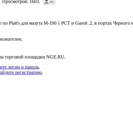
2. Просмотров: 1603.
по Platt's для мазута М-100 1 PCT и Gasoil .2, в портах Черного
ризнателен.
нты торговой площадки NGE.RU.
ите логин и пароль
.
ойдите регистрацию
.