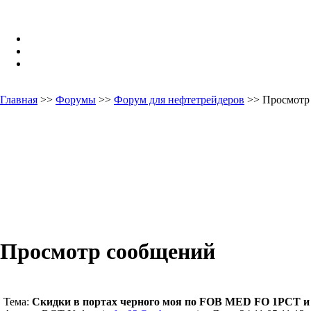
Главная
>>
Форумы
>>
Форум для нефтетрейдеров
>> Просмотр
Просмотр сообщений
Тема:
Скидки в портах черного моя по FOB MED FO 1PCT и G