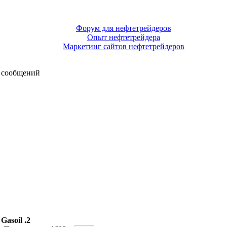
Форум для нефтетрейдеров
Опыт нефтетрейдера
Маркетинг сайтов нефтетрейдеров
 сообщений
asoil .2