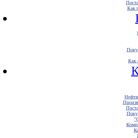
Пост
Как 
Поку
Как 
К
Нефтя
Произв
Пост
Поку
"
Комп
К