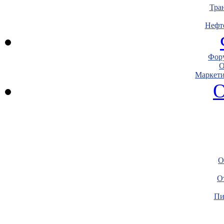
Тра
Нефт
Фору
О
Маркети
О
О
О
Пи