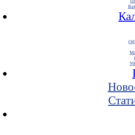
По
Кат
Ка
Объ
Ма
Уб
Ново
Стати