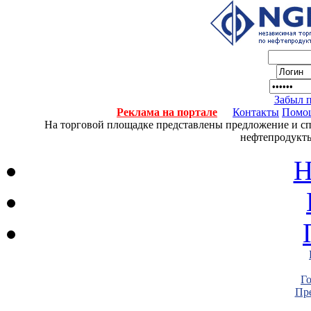
Забыл 
Реклама на портале
Контакты
Помо
На торговой площадке представлены предложение и спро
нефтепродукты
Н
Г
Пре