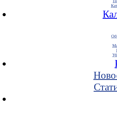
По
Кат
Ка
Объ
Ма
Уб
Ново
Стати