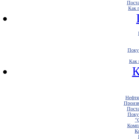
Пост
Как 
Поку
Как 
К
Нефтя
Произв
Пост
Поку
"
Комп
К