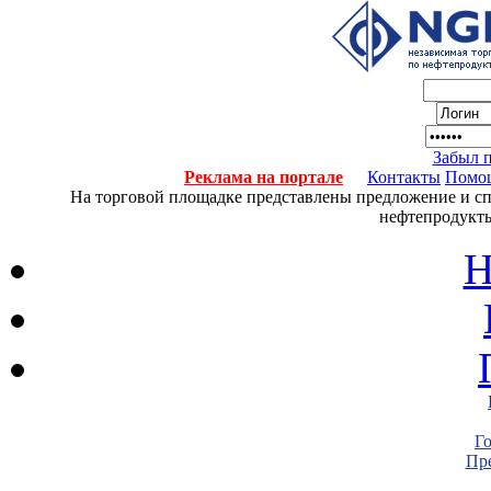
Забыл 
Реклама на портале
Контакты
Помо
На торговой площадке представлены предложение и спро
нефтепродукты
Н
Г
Пре