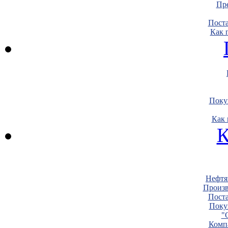
Пре
Пост
Как 
Поку
Как 
К
Нефтя
Произв
Пост
Поку
"
Комп