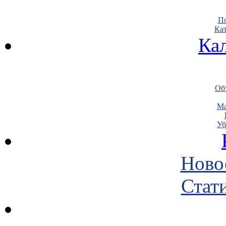
По
Кат
Ка
Объ
Ма
Уб
Ново
Стати