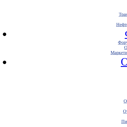
Тра
Нефт
Фору
О
Маркети
О
О
О
Пи