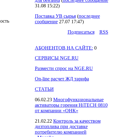
для бензина
(
последнее сообщение
31.08 15:22
)
Поставка УВ сырья
(
последнее
мость
сообщение
27.07 17:47
)
Подпиcаться
RSS
АБОНЕНТОВ НА САЙТЕ:
0
СЕРВИСЫ NGE.RU
Размести спрос на NGE.RU
On-line расчет ЖД тарифа
СТАТЬИ
06.02.23
Многофункциональные
активаторы горения HiTECH 0810
от компании «ОНК»
21.02.22
Контроль за качеством
дизтоплива при доставке
потребителю компанией