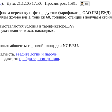
о
). Дата: 21.12.05 17:50. Просмотров: 1581.
ифов за перевозку нефтепродуктов (тарификатор ОАО ГВЦ РЖД):
ляем (кол-во в/ц 1, тоннаж 60, топливо, станции) получаем стои
 выставляются условия в тарификаторе...???
 указываются в ж.д. накладных.
только абоненты торговой площадки NGE.RU.
жалуйста,
введите логин и пароль
.
лощадки, то
пройдите регистрацию
.