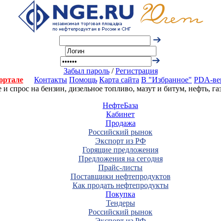
Забыл пароль
/
Регистрация
ортале
Контакты
Помощь
Карта сайта
В "Избранное"
PDA-ве
 спрос на бензин, дизельное топливо, мазут и битум, нефть, г
НефтеБаза
Кабинет
Продажа
Российский рынок
Экспорт из РФ
Горящие предложения
Предложения на сегодня
Прайс-листы
Поставщики нефтепродуктов
Как продать нефтепродукты
Покупка
Тендеры
Российский рынок
Экспорт из РФ