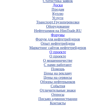
Статистика заявок
Доски
Продам
Куплю
Услуги
Транспорт.Грузоперевозки
Оборудование
Нефтехимия на HimTrade.RU
Форумы
Форум для нефтетрейдеров
Опыт нефтетрейдера
Маркетинг сайтов нефтетрейдеров
О проекте
О проекте
О мошенничестве
С нами работают
Помощь
Цены на рекламу
Цены на сервисы
Обзоры нефтерынков
События
Отличительные знаки
Опросы
Письмо администрации
Контакты