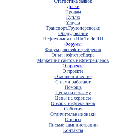
Статистика заявок
Доски
Продам
Куплю
Услуги
Транспорт.Грузоперевозки
Оборудование
Нефтехимия на HimTrade.RU
Форумы
Форум для нефтетрейдеров
Опыт нефтетрейдера
Маркетинг сайтов нефтетрейдеров
О проекте
О проекте
О мошенничестве
С нами работают
Помощь
Цены на рекламу
Цены на сервисы
Обзоры нефтерынков
События
Отличительные знаки
Опросы
Письмо администрации
Контакты