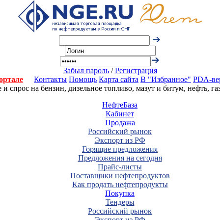
Забыл пароль
/
Регистрация
ортале
Контакты
Помощь
Карта сайта
В "Избранное"
PDA-ве
 спрос на бензин, дизельное топливо, мазут и битум, нефть, г
НефтеБаза
Кабинет
Продажа
Российский рынок
Экспорт из РФ
Горящие предложения
Предложения на сегодня
Прайс-листы
Поставщики нефтепродуктов
Как продать нефтепродукты
Покупка
Тендеры
Российский рынок
Экспорт из РФ