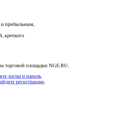
м и прибыльным,
й, крепкого
нты торговой площадки NGE.RU.
ите логин и пароль
.
ойдите регистрацию
.