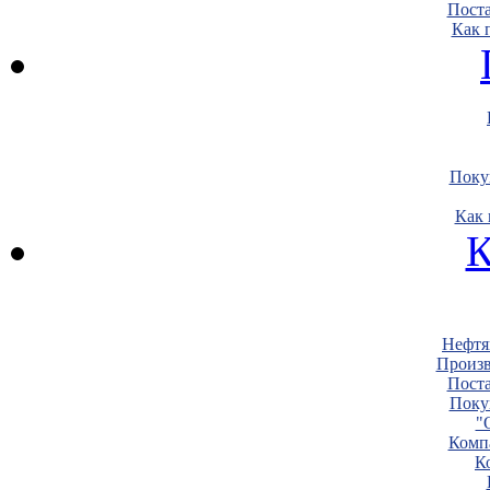
Пост
Как 
Поку
Как 
К
Нефтя
Произв
Пост
Поку
"
Комп
К