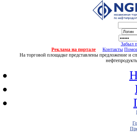
Забыл 
Реклама на портале
Контакты
Помо
На торговой площадке представлены предложение и спро
нефтепродукты
Н
Г
Пре