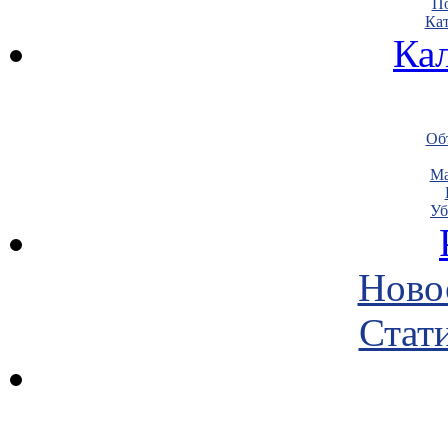
По
Кат
Ка
Объ
Ма
Уб
Ново
Стати