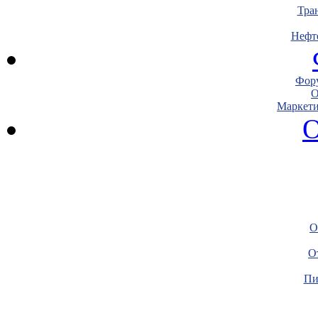
Тра
Нефт
Фору
О
Маркети
О
О
О
Пи