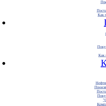
Пре
Пост
Как 
Поку
Как 
К
Нефтя
Произв
Пост
Поку
"
Комп