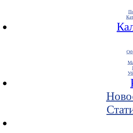
По
Кат
Ка
Объ
Ма
Уб
Ново
Стати