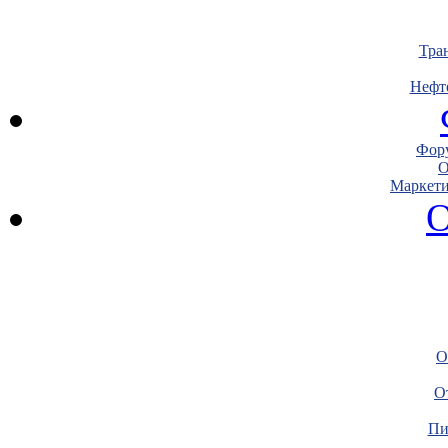
Тра
Нефт
Фору
О
Маркети
О
О
О
Пи