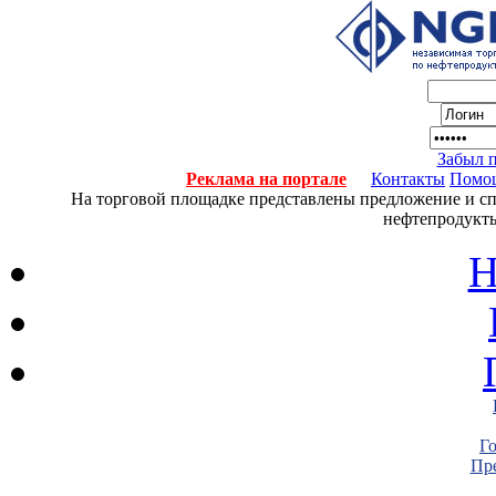
Забыл 
Реклама на портале
Контакты
Помо
На торговой площадке представлены предложение и спро
нефтепродукты
Н
Г
Пре