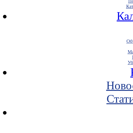
По
Кат
Ка
Объ
Ма
Уб
Ново
Стати