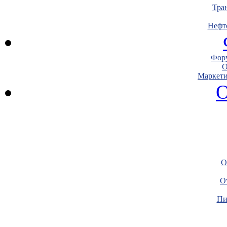
Тра
Нефт
Фору
О
Маркети
О
О
О
Пи