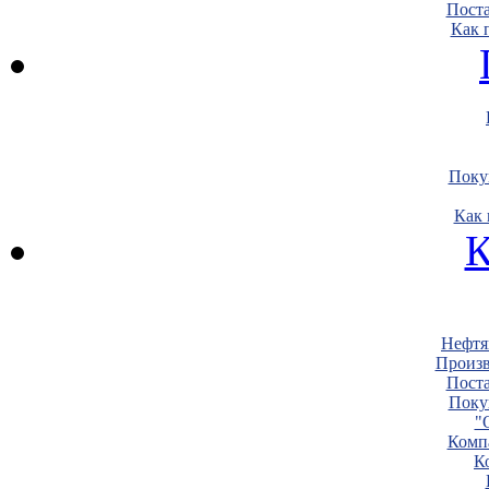
Пост
Как 
Поку
Как 
К
Нефтя
Произв
Пост
Поку
"
Комп
К