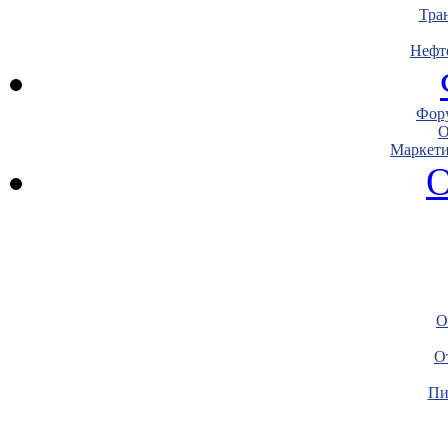
Тра
Нефт
Фору
О
Маркети
О
О
О
Пи