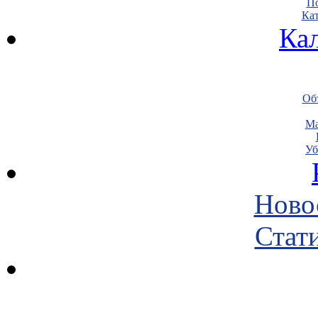
По
Кат
Ка
Объ
Ма
Уб
Ново
Стати