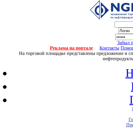
Забыл 
Реклама на портале
Контакты
Помо
На торговой площадке представлены предложение и спро
нефтепродукты
Н
Г
Пре