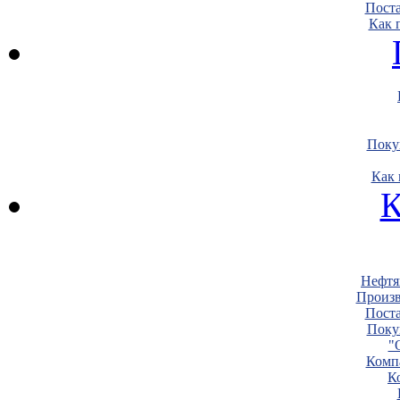
Пост
Как 
Поку
Как 
К
Нефтя
Произв
Пост
Поку
"
Комп
К