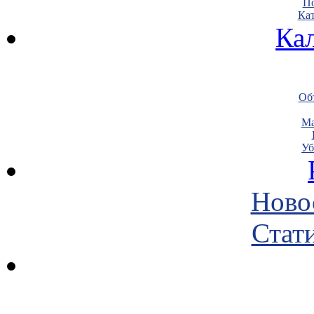
По
Кат
Ка
Объ
Ма
Уб
Ново
Стати