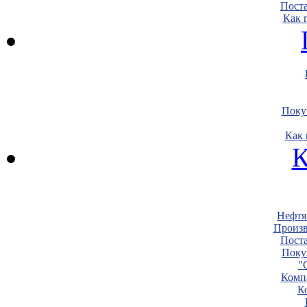
Пост
Как 
Поку
Как 
К
Нефтя
Произв
Пост
Поку
"
Комп
К