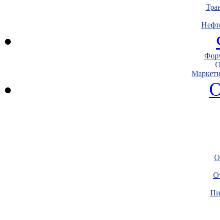
Тра
Нефт
Фору
О
Маркети
О
О
О
Пи