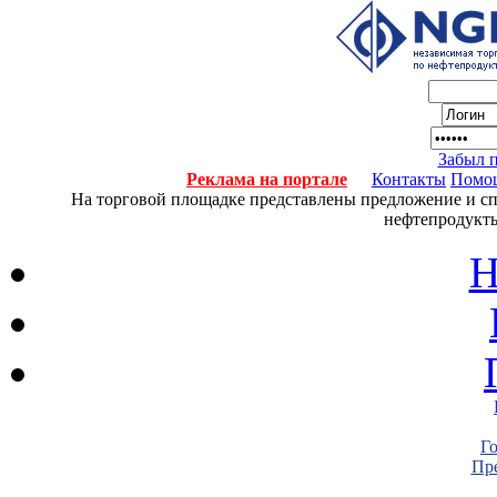
Забыл 
Реклама на портале
Контакты
Помо
На торговой площадке представлены предложение и спро
нефтепродукты
Н
Г
Пре