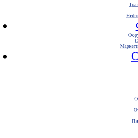
Тра
Нефт
Фору
О
Маркети
О
О
О
Пи