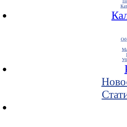
По
Кат
Ка
Объ
Ма
Уб
Ново
Стати