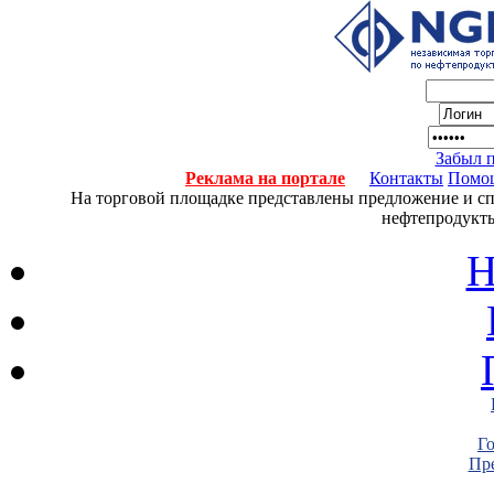
Забыл 
Реклама на портале
Контакты
Помо
На торговой площадке представлены предложение и спро
нефтепродукты
Н
Г
Пре