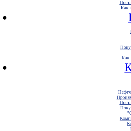
Пост
Как 
Поку
Как 
К
Нефтя
Произв
Пост
Поку
"
Комп
К