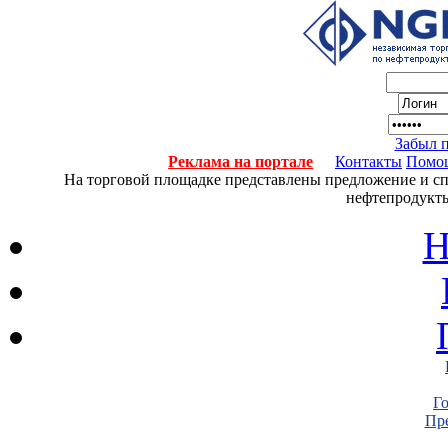
Забыл 
Реклама на портале
Контакты
Помо
На торговой площадке представлены предложение и спро
нефтепродукты
Н
Г
Пре