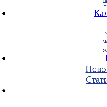
По
Кат
Ка
Объ
Ма
Уб
Ново
Стати