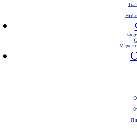
Тра
Нефт
Фору
О
Маркети
О
О
О
Пи