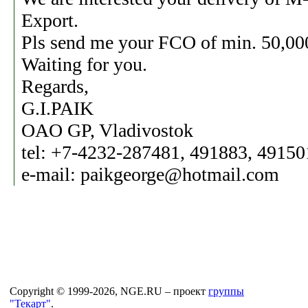
Export.
Pls send me your FCO of min. 50,00
Waiting for you.
Regards,
G.I.PAIK
OAO GP, Vladivostok
tel: +7-4232-287481, 491883, 49150
e-mail: paikgeorge@hotmail.com
Copyright © 1999-2026, NGE.RU – проект
группы
"Текарт"
.