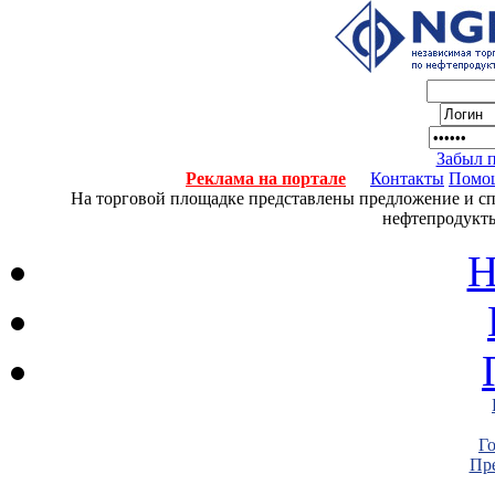
Забыл 
Реклама на портале
Контакты
Помо
На торговой площадке представлены предложение и спро
нефтепродукты
Н
Г
Пре