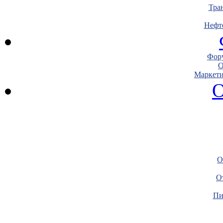
Тра
Нефт
Фору
О
Маркети
О
О
О
Пи