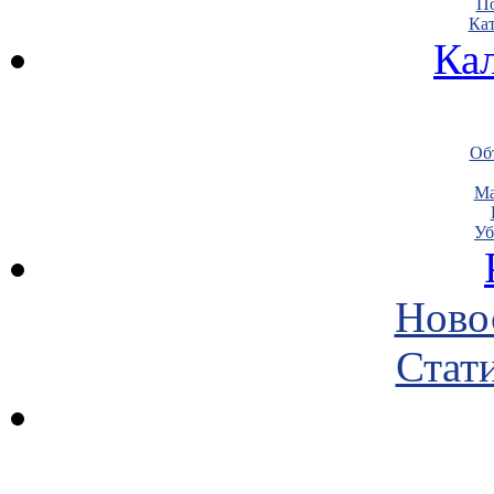
По
Кат
Ка
Объ
Ма
Уб
Ново
Стати