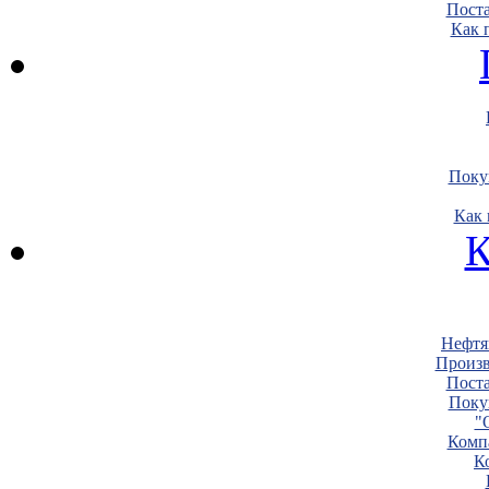
Пост
Как 
Поку
Как 
К
Нефтя
Произв
Пост
Поку
"
Комп
К