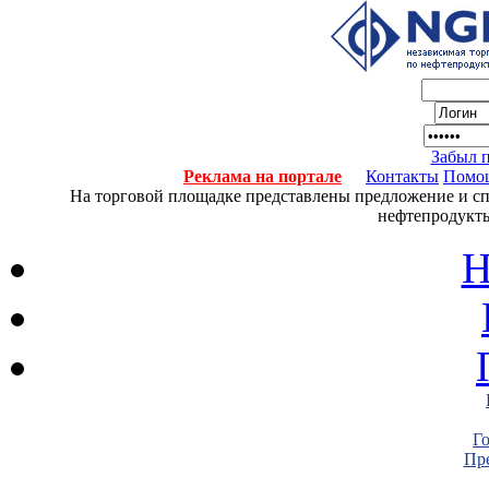
Забыл 
Реклама на портале
Контакты
Помо
На торговой площадке представлены предложение и спро
нефтепродукты
Н
Г
Пре