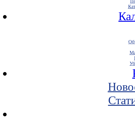
По
Кат
Ка
Объ
Ма
Уб
Ново
Стати