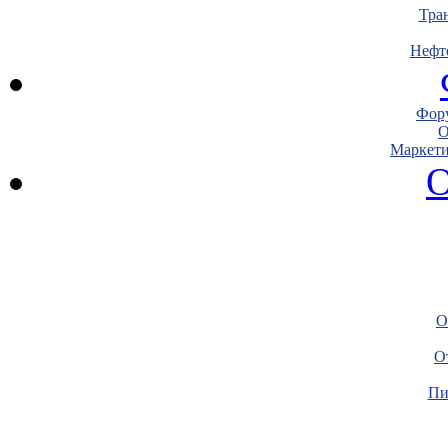
Тра
Нефт
Фору
О
Маркети
О
О
О
Пи