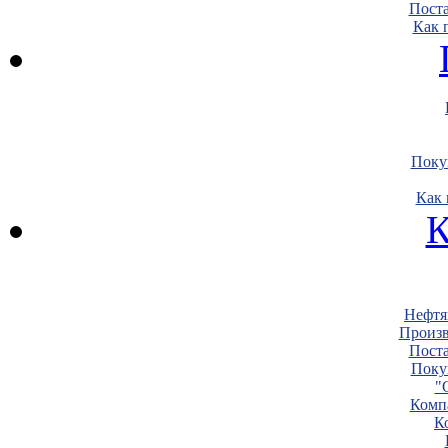
Пост
Как 
Поку
Как 
К
Нефтя
Произв
Пост
Поку
"
Комп
К