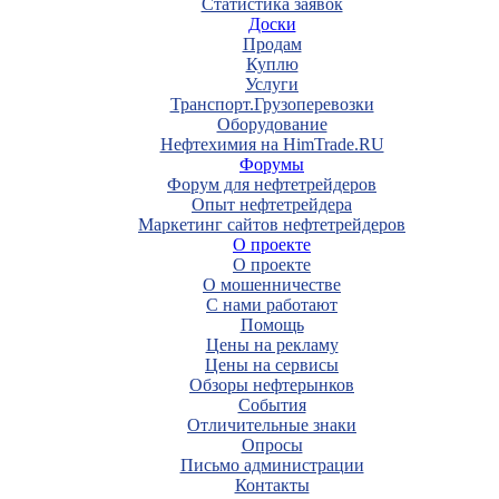
Статистика заявок
Доски
Продам
Куплю
Услуги
Транспорт.Грузоперевозки
Оборудование
Нефтехимия на HimTrade.RU
Форумы
Форум для нефтетрейдеров
Опыт нефтетрейдера
Маркетинг сайтов нефтетрейдеров
О проекте
О проекте
О мошенничестве
С нами работают
Помощь
Цены на рекламу
Цены на сервисы
Обзоры нефтерынков
События
Отличительные знаки
Опросы
Письмо администрации
Контакты