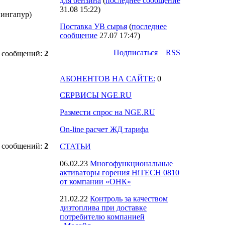
для бензина
(
последнее сообщение
31.08 15:22
)
Сингапур)
Поставка УВ сырья
(
последнее
сообщение
27.07 17:47
)
Подпиcаться
RSS
 сообщений:
2
АБОНЕНТОВ НА САЙТЕ:
0
СЕРВИСЫ NGE.RU
Размести спрос на NGE.RU
On-line расчет ЖД тарифа
 сообщений:
2
СТАТЬИ
06.02.23
Многофункциональные
активаторы горения HiTECH 0810
от компании «ОНК»
21.02.22
Контроль за качеством
дизтоплива при доставке
потребителю компанией