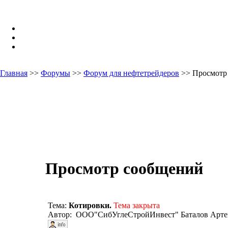
Главная
>>
Форумы
>>
Форум для нефтетрейдеров
>> Просмотр
Просмотр сообщений
Тема:
Котировки.
Тема закрыта
Автор: ООО"СибУглеСтройИнвест" Баталов Арте