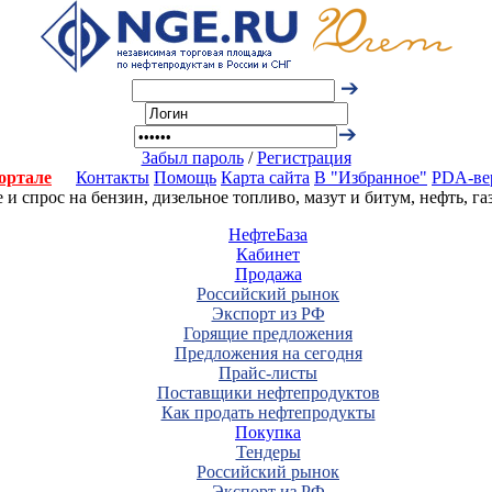
Забыл пароль
/
Регистрация
ортале
Контакты
Помощь
Карта сайта
В "Избранное"
PDA-ве
 спрос на бензин, дизельное топливо, мазут и битум, нефть, г
НефтеБаза
Кабинет
Продажа
Российский рынок
Экспорт из РФ
Горящие предложения
Предложения на сегодня
Прайс-листы
Поставщики нефтепродуктов
Как продать нефтепродукты
Покупка
Тендеры
Российский рынок
Экспорт из РФ