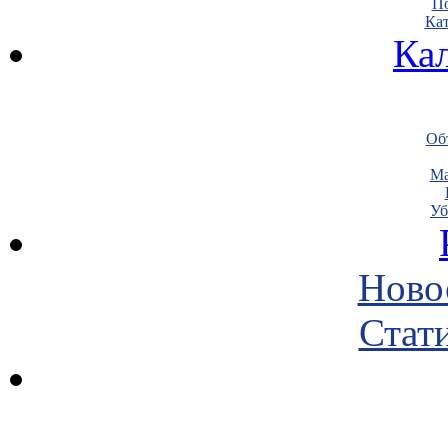
По
Кат
Ка
Объ
Ма
Уб
Ново
Стати