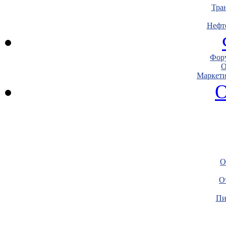
Тра
Нефт
Фору
О
Маркети
О
О
О
Пи