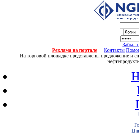
Забыл 
Реклама на портале
Контакты
Помо
На торговой площадке представлены предложение и спро
нефтепродукты
Н
Г
Пре