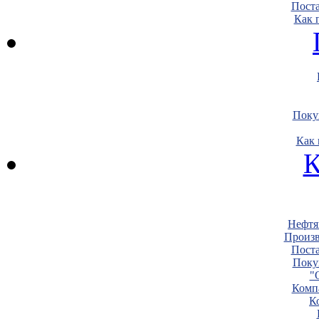
Пост
Как 
Поку
Как 
К
Нефтя
Произв
Пост
Поку
"
Комп
К