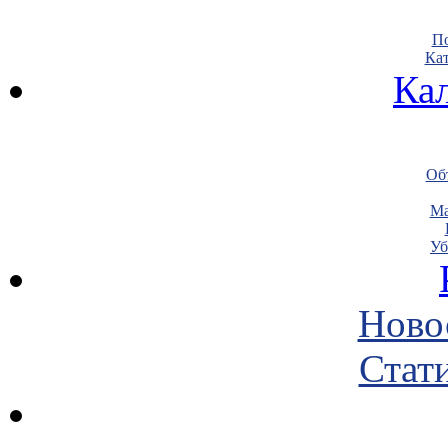
По
Кат
Ка
Объ
Ма
Уб
Ново
Стати