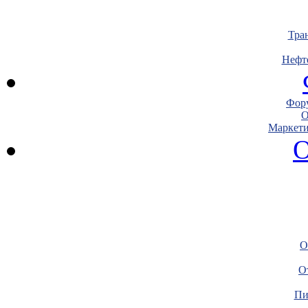
Тра
Нефт
Фору
О
Маркети
О
О
О
Пи