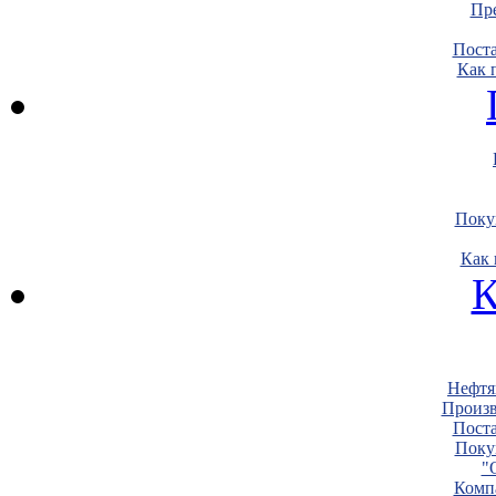
Пре
Пост
Как 
Поку
Как 
К
Нефтя
Произв
Пост
Поку
"
Комп