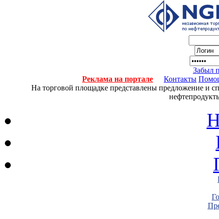
Забыл 
Реклама на портале
Контакты
Помо
На торговой площадке представлены предложение и спро
нефтепродукты
Н
Г
Пре