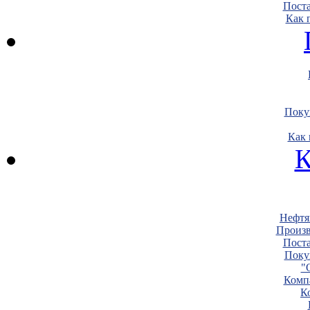
Пост
Как 
Поку
Как 
К
Нефтя
Произв
Пост
Поку
"
Комп
К