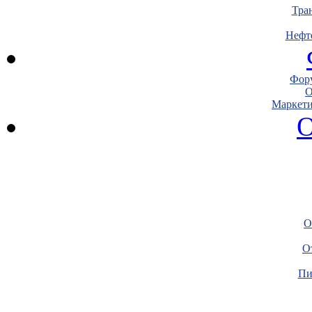
Тра
Нефт
Фору
О
Маркети
О
О
О
Пи