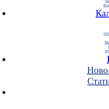
По
Кат
Ка
Объ
Ма
Уб
Ново
Стати