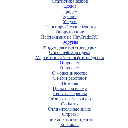
Статистика заявок
Доски
Продам
Куплю
Услуги
Транспорт.Грузоперевозки
Оборудование
Нефтехимия на HimTrade.RU
Форумы
Форум для нефтетрейдеров
Опыт нефтетрейдера
Маркетинг сайтов нефтетрейдеров
О проекте
О проекте
О мошенничестве
С нами работают
Помощь
Цены на рекламу
Цены на сервисы
Обзоры нефтерынков
События
Отличительные знаки
Опросы
Письмо администрации
Контакты