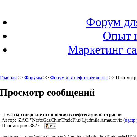
Форум дл
Опыт 
Маркетинг са
Главная
>>
Форумы
>>
Форум для нефтетрейдеров
>> Просмотр
Просмотр сообщений
Тема:
партнерские отношения в нефтегазовой отрасли
Автор: ZAO "NefteGazChimTradePlus Ljudmila Arnautovic (
ngctp
Просмотров: 3827.
господа, кто работал с фирмой Newtech Marketing Network(UK)