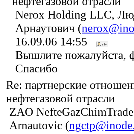
нефтегазовой отрасли
Nerox Holding LLC, Л
Арнаутович (
nerox@ino
16.09.06 14:55
Вышлите пожалуйста, ф
Спасибо
Re: партнерские отношен
нефтегазовой отрасли
ZAO NefteGazChimTradeP
Arnautovic (
ngctp@inode.