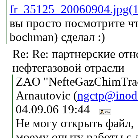
fr_35125_20060904.jpg(
вы просто посмотрите ч
bochman) сделал :)
Re: Re: партнерские от
нефтегазовой отрасли
ZAO "NefteGazChimTrad
Arnautovic (
ngctp@inode
04.09.06 19:44
Не могу открыть файл, 
моему опыту работы с