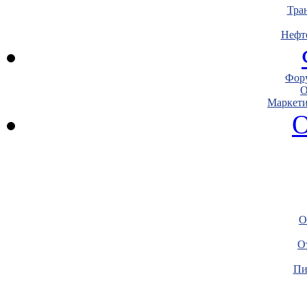
Тра
Нефт
Фору
О
Маркети
О
О
О
Пи