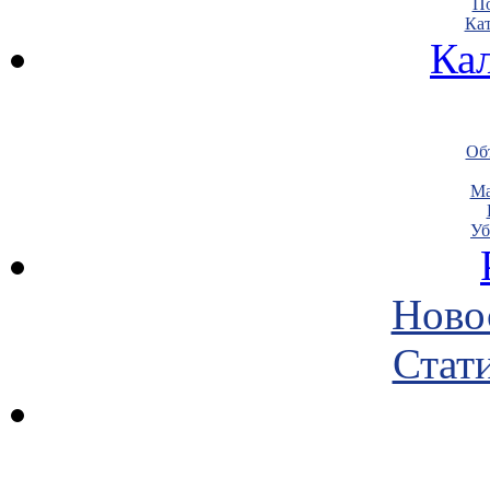
По
Кат
Ка
Объ
Ма
Уб
Ново
Стати