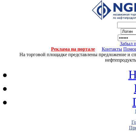
Забыл 
Реклама на портале
Контакты
Помо
На торговой площадке представлены предложение и спро
нефтепродукты
Н
Г
Пре