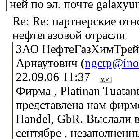
ней по эл. почте galaxy
Re: Re: партнерские от
нефтегазовой отрасли
ЗАО НефтеГазХимТрей
Арнаутович (
ngctp@ino
22.09.06 11:37
Фирма , Platinan Tuatan
представлена нам фирм
Handel, GbR. Выслали в
сентябре , незаполнен