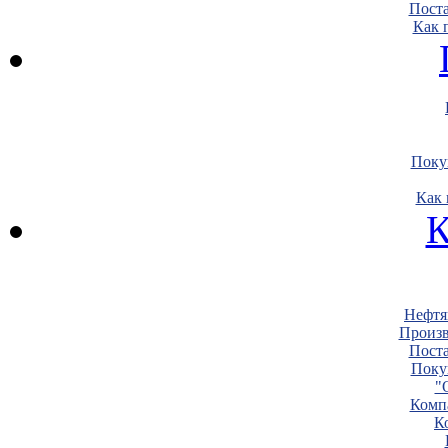
Пост
Как 
Поку
Как 
К
Нефтя
Произв
Пост
Поку
"
Комп
К