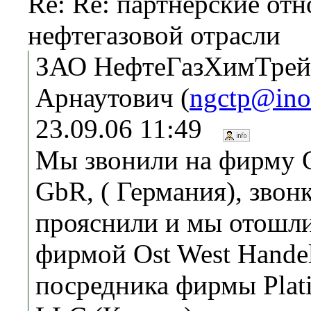
Re: Re: партнерские от
нефтегазовой отрасли
ЗАО НефтеГазХимТрей
Арнаутович (
ngctp@ino
23.09.06 11:49
Мы звонили на фирму O
GbR, ( Германия), звон
прояснили и мы отошли
фирмой Ost West Handel
посредника фирмы Plati