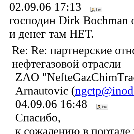
02.09.06 17:13
господин Dirk Bochman
и денег там НЕТ.
Re: Re: партнерские от
нефтегазовой отрасли
ZAO "NefteGazChimTrad
Arnautovic (
ngctp@inode
04.09.06 16:48
Спасибо,
к сожалению в портале 