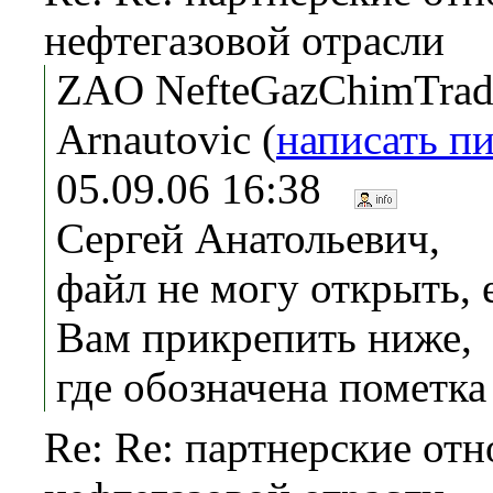
нефтегазовой отрасли
ZAO NefteGazChimTrade
Arnautovic (
написать п
05.09.06 16:38
Cергей Анатольевич,
файл не могу открыть,
Вам прикрепить ниже,
где обозначена пометк
Re: Re: партнерские от