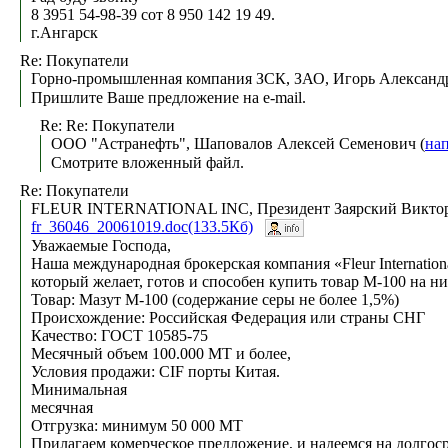
8 3951 54-98-39 сот 8 950 142 19 49.
г.Ангарск
Re: Покупатели
Горно-промышленная компания ЗСК, ЗАО, Игорь Александр
Пришлите Ваше предложение на е-mail.
Re: Re: Покупатели
ООО "Астранефть", Шаповалов Алексей Семенович (
на
Смотрите вложенный файл.
Re: Покупатели
FLEUR INTERNATIONAL INC, Президент Заярский Виктор
fr_36046_20061019.doc(133.5Кб)
Уважаемые Господа,
Наша международная брокерская компания «Fleur Internation
который желает, готов и способен купить товар М-100 на н
Товар: Maзут М-100 (содержание серы не более 1,5%)
Происхождение: Российская Федерация или страны СНГ
Качество: ГОСТ 10585-75
Месячный объем 100.000 MT и более,
Условия продажи: CIF порты Китая.
Минимальная
месячная
Отгрузка: минимум 50 000 MT
Прилагаем комерческое предложение, и надеемся на долгос