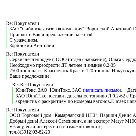
Re: Покупатели
ЗАО "Сибирская газовая компания", Зоринский Анатолий Г
Пришлите Ваши предложение на e-mail
С уважением,
Зоринский Анатолий
Re: Покупатели
Сервиснефтепродукт, ООО (отдел снабжения), Ольга Сердю
Необходимо преобрести ДТ летнее и зимнее 0,2-35
2500 тонн на ст. Красноярск Крас. и 120 тонн на Иркутскую
Ваше предложение.
Re: Re: Покупатели
ЮниТэкс, ЗАО, ЮниТэкс, ЗАО (
написать письмо
). Дата
ЗАО ЮниТэкс поставит дизельное топливо Л 0,2-62 с Яро
акредитив с раскрытием по номерам вагонов.E-mael: unit
Re: Покупатели
ООО Торговый дом "Камарчагский НПЗ", Паршин Денис Ан
Добрый день! Алексей Семенович, а на экспорт Мазут М100 
месяцу, если интересно и возможно звоните,
тел.8(3912)93-82-20