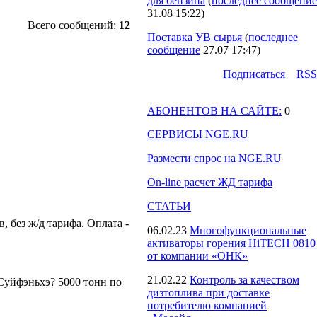
для бензина
(
последнее сообщение
31.08 15:22
)
Всего сообщений:
12
Поставка УВ сырья
(
последнее
сообщение
27.07 17:47
)
Подпиcаться
RSS
АБОНЕНТОВ НА САЙТЕ:
0
СЕРВИСЫ NGE.RU
Размести спрос на NGE.RU
On-line расчет ЖД тарифа
СТАТЬИ
 без ж/д тарифа. Оплата -
06.02.23
Многофункциональные
активаторы горения HiTECH 0810
от компании «ОНК»
21.02.22
Контроль за качеством
-Суйфэньхэ? 5000 тонн по
дизтоплива при доставке
потребителю компанией