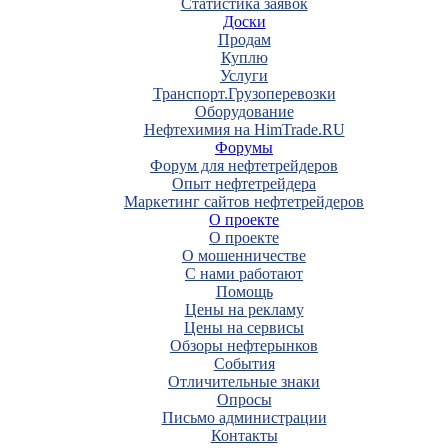
Статистика заявок
Доски
Продам
Куплю
Услуги
Транспорт.Грузоперевозки
Оборудование
Нефтехимия на HimTrade.RU
Форумы
Форум для нефтетрейдеров
Опыт нефтетрейдера
Маркетинг сайтов нефтетрейдеров
О проекте
О проекте
О мошенничестве
С нами работают
Помощь
Цены на рекламу
Цены на сервисы
Обзоры нефтерынков
События
Отличительные знаки
Опросы
Письмо администрации
Контакты