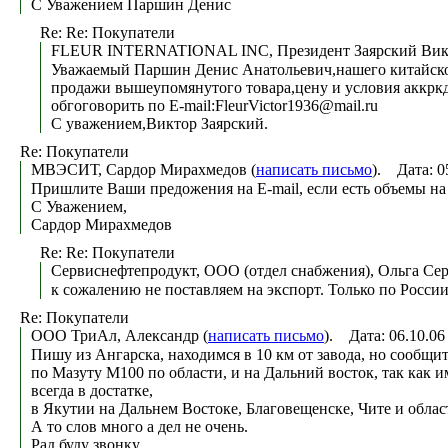
С Уважением Паршин Денис
Re: Re: Покупатели
FLEUR INTERNATIONAL INC, Президент Заярский Викт
Уважаемый Паршин Денис Анатольевич,нашего китайског
продажи вышеупомянутого товара,цену и условия аккркд
обгоговорить по E-mail:FleurVictor1936@mail.ru
С уважением,Виктор Заярский.
Re: Покупатели
МВЭСИТ, Сардор Мирахмедов (
написать письмо
). Дата: 0
Пришлите Ваши предожения на E-mail, если есть объемы на 
С Уважением,
Сардор Мирахмедов
Re: Re: Покупатели
Сервиснефтепродукт, ООО (отдел снабжения), Ольга Сер
к сожалению не поставляем на экспорт. Только по Росси
Re: Покупатели
ООО ТриАл, Александр (
написать письмо
). Дата: 06.10.0
Пишу из Ангарска, находимся в 10 км от завода, но сообщ
по Мазуту М100 по области, и на Дальний восток, так как 
всегда в достатке,
в Якутии на Дальнем Востоке, Благовещенске, Чите и облас
А то слов много а дел не очень.
Рад буду звонку