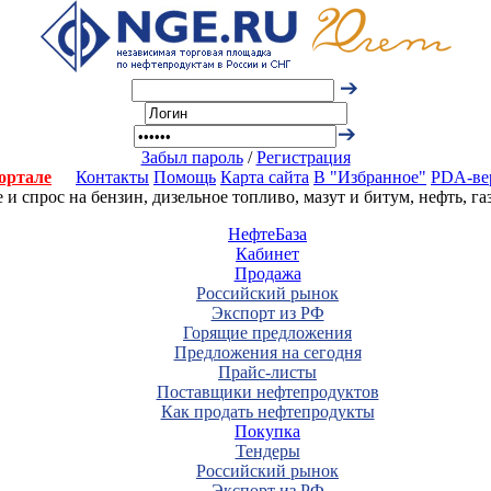
Забыл пароль
/
Регистрация
ортале
Контакты
Помощь
Карта сайта
В "Избранное"
PDA-ве
 спрос на бензин, дизельное топливо, мазут и битум, нефть, г
НефтеБаза
Кабинет
Продажа
Российский рынок
Экспорт из РФ
Горящие предложения
Предложения на сегодня
Прайс-листы
Поставщики нефтепродуктов
Как продать нефтепродукты
Покупка
Тендеры
Российский рынок
Экспорт из РФ