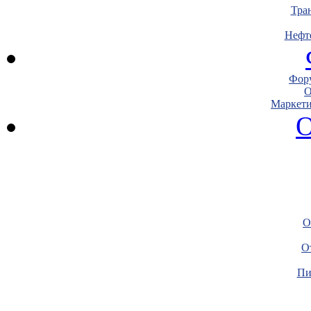
Тра
Нефт
Фору
О
Маркети
О
О
О
Пи