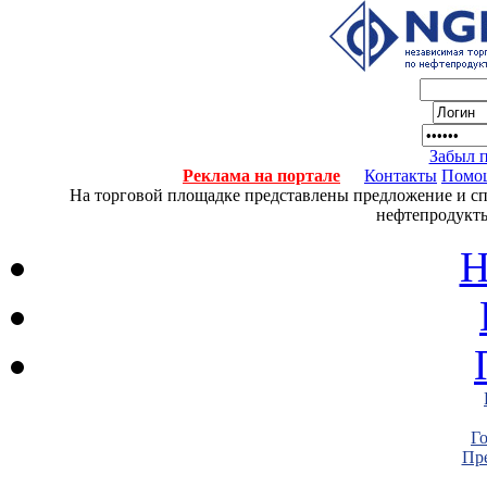
Забыл 
Реклама на портале
Контакты
Помо
На торговой площадке представлены предложение и спро
нефтепродукты
Н
Г
Пре