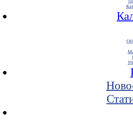
По
Кат
Ка
Объ
Ма
Уб
Ново
Стати