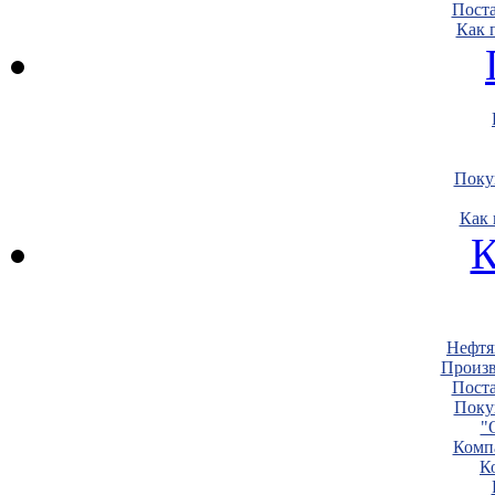
Пост
Как 
Поку
Как 
К
Нефтя
Произв
Пост
Поку
"
Комп
К