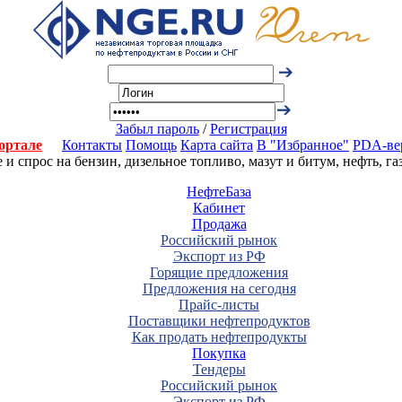
Забыл пароль
/
Регистрация
ортале
Контакты
Помощь
Карта сайта
В "Избранное"
PDA-ве
 спрос на бензин, дизельное топливо, мазут и битум, нефть, г
НефтеБаза
Кабинет
Продажа
Российский рынок
Экспорт из РФ
Горящие предложения
Предложения на сегодня
Прайс-листы
Поставщики нефтепродуктов
Как продать нефтепродукты
Покупка
Тендеры
Российский рынок
Экспорт из РФ