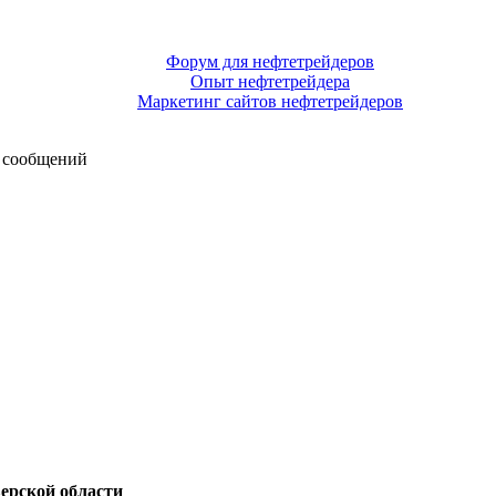
Форум для нефтетрейдеров
Опыт нефтетрейдера
Маркетинг сайтов нефтетрейдеров
 сообщений
верской области