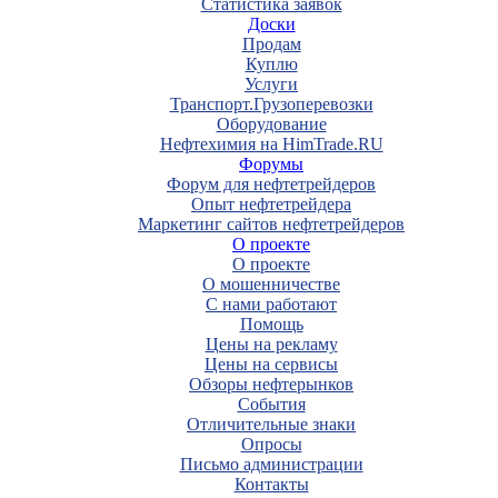
Статистика заявок
Доски
Продам
Куплю
Услуги
Транспорт.Грузоперевозки
Оборудование
Нефтехимия на HimTrade.RU
Форумы
Форум для нефтетрейдеров
Опыт нефтетрейдера
Маркетинг сайтов нефтетрейдеров
О проекте
О проекте
О мошенничестве
С нами работают
Помощь
Цены на рекламу
Цены на сервисы
Обзоры нефтерынков
События
Отличительные знаки
Опросы
Письмо администрации
Контакты