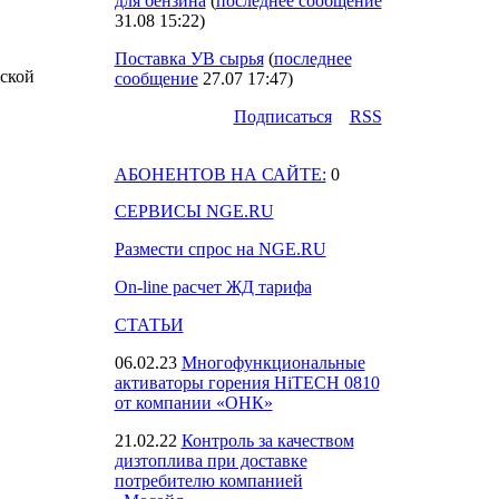
для бензина
(
последнее сообщение
31.08 15:22
)
Поставка УВ сырья
(
последнее
рской
сообщение
27.07 17:47
)
Подпиcаться
RSS
АБОНЕНТОВ НА САЙТЕ:
0
СЕРВИСЫ NGE.RU
Размести спрос на NGE.RU
On-line расчет ЖД тарифа
СТАТЬИ
06.02.23
Многофункциональные
активаторы горения HiTECH 0810
от компании «ОНК»
21.02.22
Контроль за качеством
дизтоплива при доставке
потребителю компанией