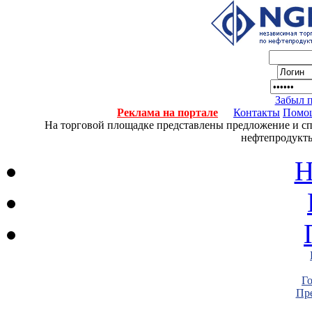
Забыл 
Реклама на портале
Контакты
Помо
На торговой площадке представлены предложение и спро
нефтепродукты
Н
Г
Пре