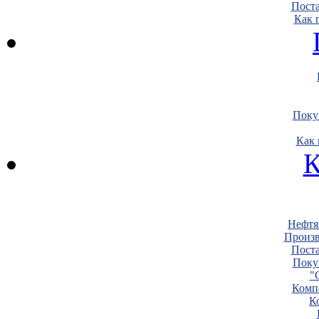
Пост
Как 
Поку
Как 
К
Нефтя
Произв
Пост
Поку
"
Комп
К