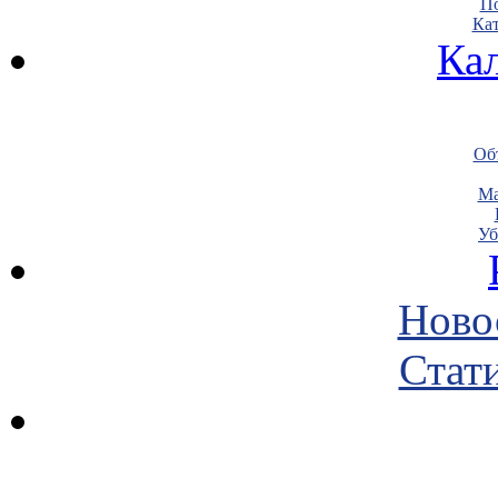
По
Кат
Ка
Объ
Ма
Уб
Ново
Стати