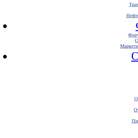
Тра
Нефт
Фору
О
Маркети
О
О
О
Пи