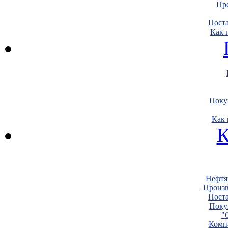
Пре
Пост
Как 
Поку
Как 
К
Нефтя
Произв
Пост
Поку
"
Комп