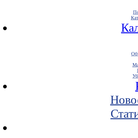
По
Кат
Ка
Объ
Ма
Уб
Ново
Стати