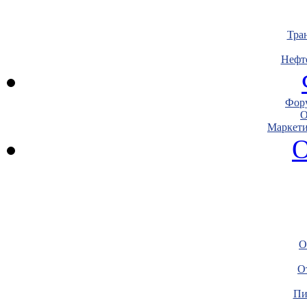
Тра
Нефт
Фору
О
Маркети
О
О
О
Пи