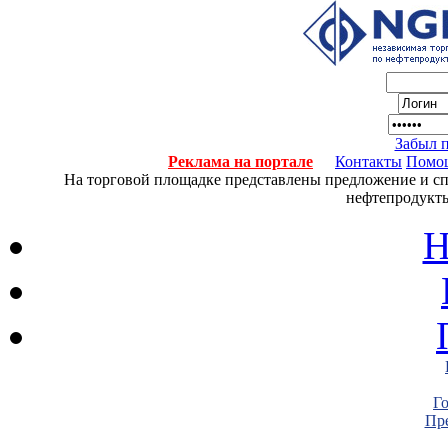
Забыл 
Реклама на портале
Контакты
Помо
На торговой площадке представлены предложение и спро
нефтепродукты
Н
Г
Пре