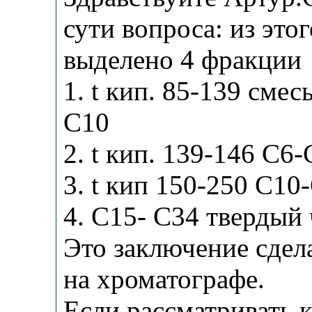
сути вопроса: из это
выделено 4 фракции
1. t кип. 85-139 сме
С10
2. t кип. 139-146 С6
3. t кип 150-250 С10
4. С15- С34 твердый 
Это заключение сдел
на хроматографе.
Если рассматривать к