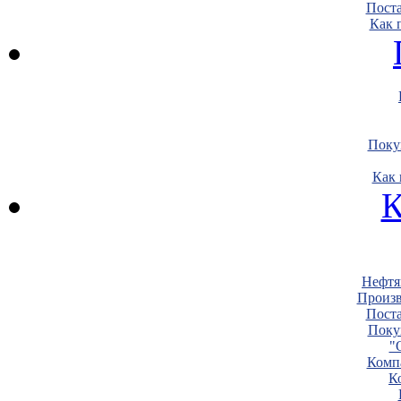
Пост
Как 
Поку
Как 
К
Нефтя
Произв
Пост
Поку
"
Комп
К