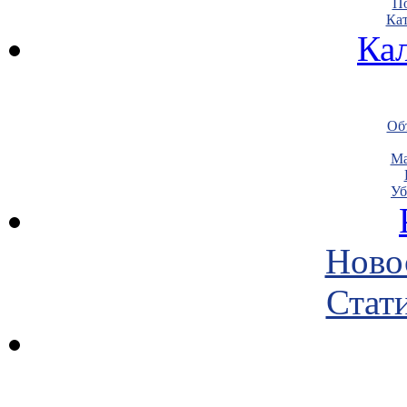
По
Кат
Ка
Объ
Ма
Уб
Ново
Стати