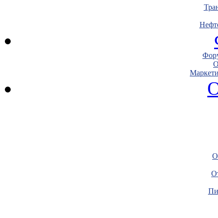
Тра
Нефт
Фору
О
Маркети
О
О
О
Пи