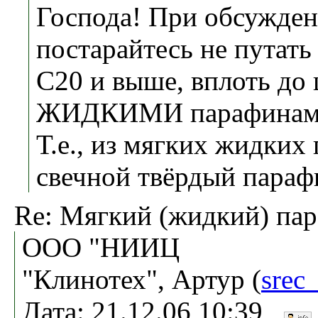
Господа! При обсужде
постарайтесь не пута
С20 и выше, вплоть до ц
ЖИДКИМИ парафинами ,
Т.е., из мягких жидких
свечной твёрдый парафи
Re: Мягкий (жидкий) па
ООО "НИИЦ
"Клинотех", Артур (
srec
Дата: 21.12.06 10:39