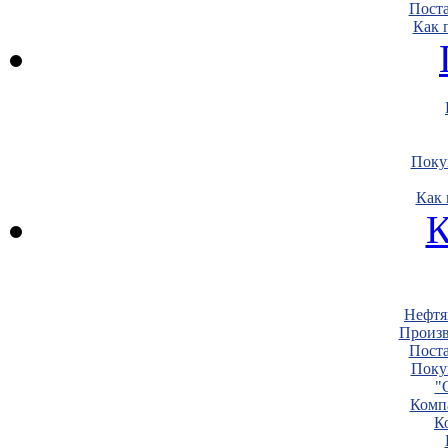
Пост
Как 
Поку
Как 
К
Нефтя
Произв
Пост
Поку
"
Комп
К