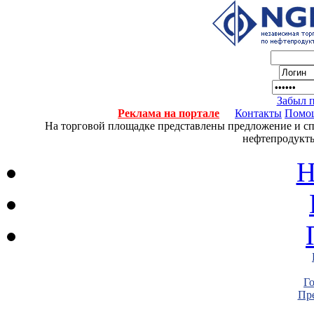
Забыл 
Реклама на портале
Контакты
Помо
На торговой площадке представлены предложение и спро
нефтепродукты
Н
Г
Пре