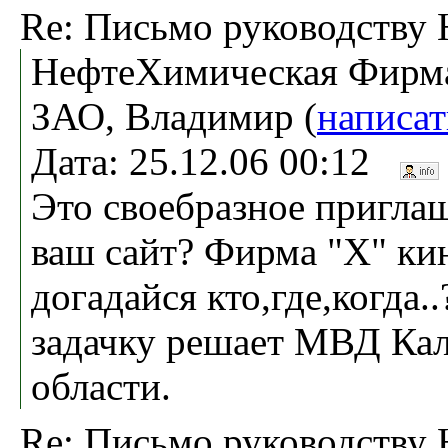
Re: Письмо руководству
НефтеXимическая Фирм
ЗАО, Владимир (
написат
Дата: 25.12.06 00:12
Это своебразное пригла
ваш сайт? Фирма "Х" ки
догадайся кто,где,когда..
задачку решает МВД Ка
области.
Re: Письмо руководству