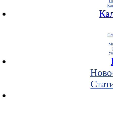
По
Кат
Ка
Объ
Ма
Уб
Ново
Стати