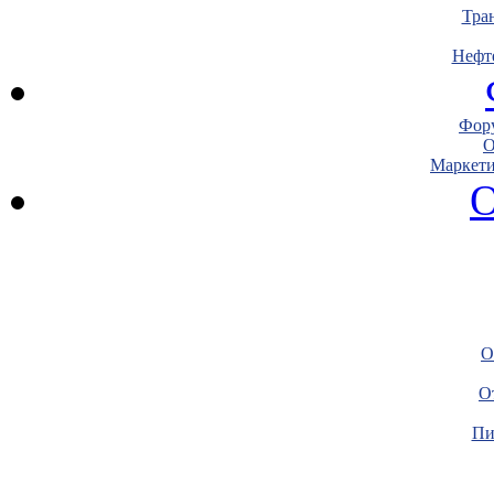
Тра
Нефт
Фору
О
Маркети
О
О
О
Пи