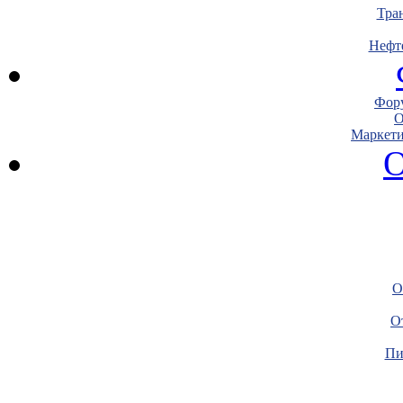
Тра
Нефт
Фору
О
Маркети
О
О
О
Пи