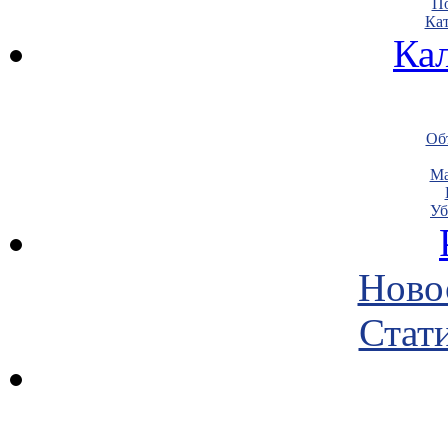
По
Кат
Ка
Объ
Ма
Уб
Ново
Стати