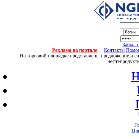
Забыл 
Реклама на портале
Контакты
Помо
На торговой площадке представлены предложение и спро
нефтепродукты
Н
Г
Пре