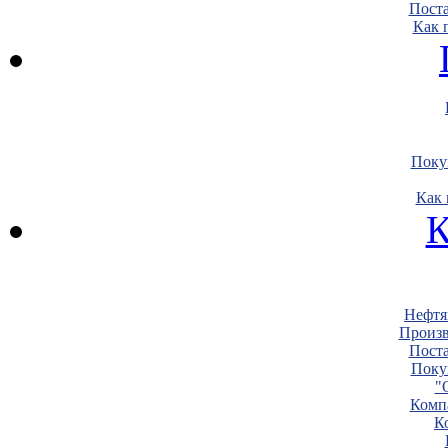
Пост
Как 
Поку
Как 
К
Нефтя
Произв
Пост
Поку
"
Комп
К