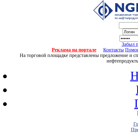
Забыл 
Реклама на портале
Контакты
Помо
На торговой площадке представлены предложение и спро
нефтепродукты
Н
Г
Пре