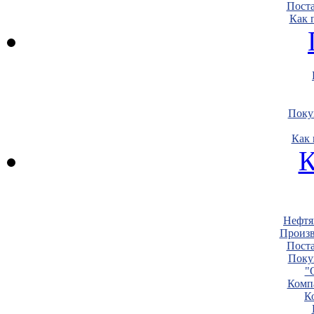
Пост
Как 
Поку
Как 
К
Нефтя
Произв
Пост
Поку
"
Комп
К