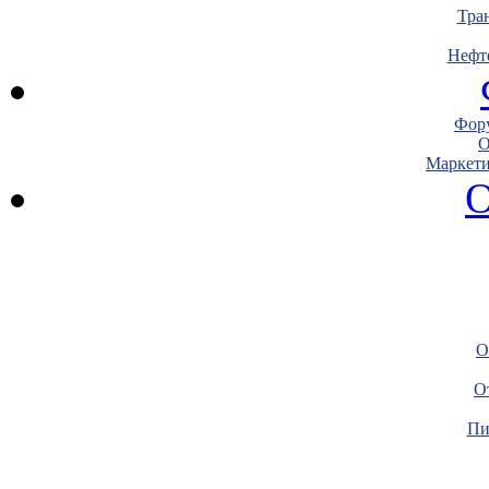
Тра
Нефт
Фору
О
Маркети
О
О
О
Пи