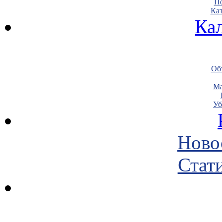
По
Кат
Ка
Объ
Ма
Уб
Ново
Стати