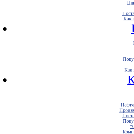
Пре
Пост
Как 
Поку
Как 
К
Нефтя
Произв
Пост
Поку
"
Комп