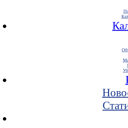
По
Кат
Ка
Объ
Ма
Уб
Ново
Стати