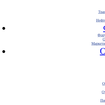
Тра
Нефт
Фору
О
Маркети
О
О
О
Пи