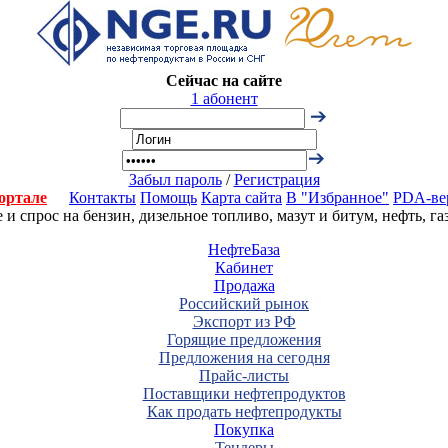
Сейчас на сайте
1 абонент
Забыл пароль
/
Регистрация
ортале
Контакты
Помощь
Карта сайта
В "Избранное"
PDA-ве
 спрос на бензин, дизельное топливо, мазут и битум, нефть, г
НефтеБаза
Кабинет
Продажа
Российский рынок
Экспорт из РФ
Горящие предложения
Предложения на сегодня
Прайс-листы
Поставщики нефтепродуктов
Как продать нефтепродукты
Покупка
Тендеры