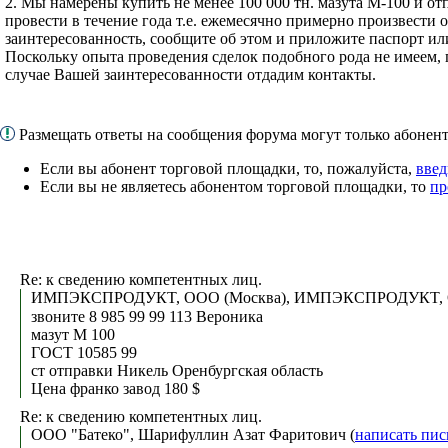
2. Мы намерены купить не менее 100 000 тн. мазута М-100 и о
провести в течение года т.е. ежемесячно примерно произвести от
заинтересованность, сообщите об этом и приложите паспорт ил
Поскольку опыта проведения сделок подобного рода не имеем, 
случае Вашей заинтересованности отдадим контакты.
Размещать ответы на сообщения форума могут только абоне
Если вы абонент торговой площадки, то, пожалуйста,
введ
Если вы не являетесь абонентом торговой площадки, то
пр
Re: к сведению компетентных лиц.
ИМПЭКСПРОДУКT, ООО (Москва), ИМПЭКСПРОДУКT, О
звоните 8 985 99 99 113 Вероника
мазут М 100
ГОСТ 10585 99
ст отправки Никель Оренбургская область
Цена франко завод 180 $
Re: к сведению компетентных лиц.
ООО "Батеко", Шарифуллин Азат Фаритович (
написать пис