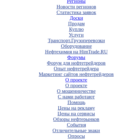
Регионы
Новости регионов
Статистика заявок
Доски
Продам
Куплю
Услуги
Транспорт.Грузоперевозки
Оборудование
Нефтехимия на HimTrade.RU
Форумы
Форум для нефтетрейдеров
Опыт нефтетрейдера
Маркетинг сайтов нефтетрейдеров
О проекте
О проекте
О мошенничестве
С нами работают
Помощь
Цены на рекламу
Цены на сервисы
Обзоры нефтерынков
События
Отличительные знаки
Опросы