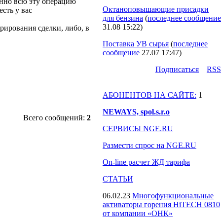
енно всю эту операцию
Октаноповышающие присадки
есть у вас
для бензина
(
последнее сообщение
31.08 15:22
)
рирования сделки, либо, в
Поставка УВ сырья
(
последнее
сообщение
27.07 17:47
)
Подпиcаться
RSS
АБОНЕНТОВ НА САЙТЕ:
1
NEWAYS, spol.s.r.o
Всего сообщений:
2
СЕРВИСЫ NGE.RU
Размести спрос на NGE.RU
On-line расчет ЖД тарифа
СТАТЬИ
06.02.23
Многофункциональные
активаторы горения HiTECH 0810
от компании «ОНК»