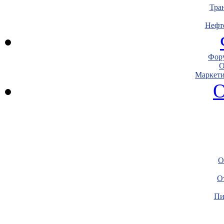
Тра
Нефт
Фору
О
Маркети
О
О
О
Пи