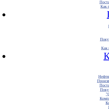
Пост
Как 
Поку
Как 
К
Нефтя
Произв
Пост
Поку
"
Комп
К