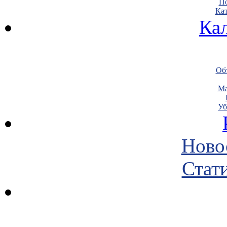
По
Кат
Ка
Объ
Ма
Уб
Ново
Стати