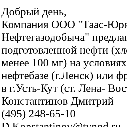
Добрый день,
Компания ООО "Таас-Юр
Нефтегазодобыча" предлаг
подготовленной нефти (хл
менее 100 мг) на условия
нефтебазе (г.Ленск) или ф
в г.Усть-Кут (ст. Лена- Во
Константинов Дмитрий
(495) 248-65-10
D.Konstantinov@tyngd.ru