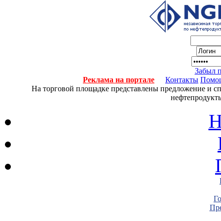
Забыл 
Реклама на портале
Контакты
Помо
На торговой площадке представлены предложение и спро
нефтепродукты
Н
Г
Пре