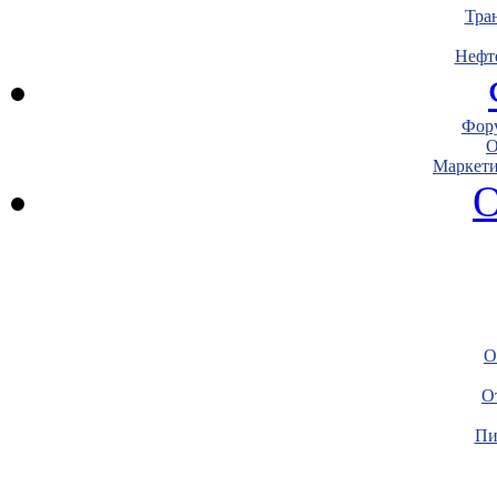
Тра
Нефт
Фору
О
Маркети
О
О
О
Пи