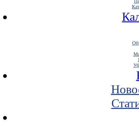
По
Кат
Ка
Объ
Ма
Уб
Ново
Стати