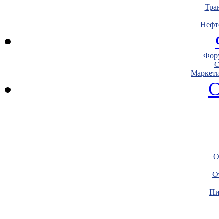
Тра
Нефт
Фору
О
Маркети
О
О
О
Пи