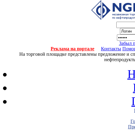
Забыл 
Реклама на портале
Контакты
Помо
На торговой площадке представлены предложение и спро
нефтепродукты
Н
Г
Пре