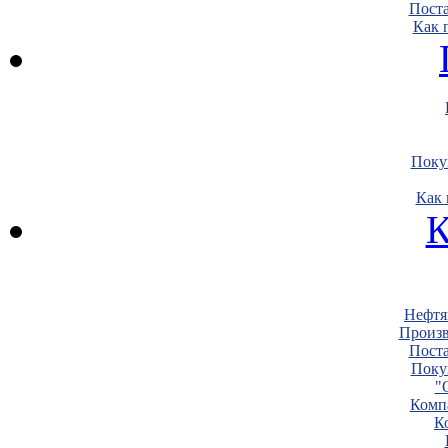
Пост
Как 
Поку
Как 
К
Нефтя
Произв
Пост
Поку
"
Комп
К