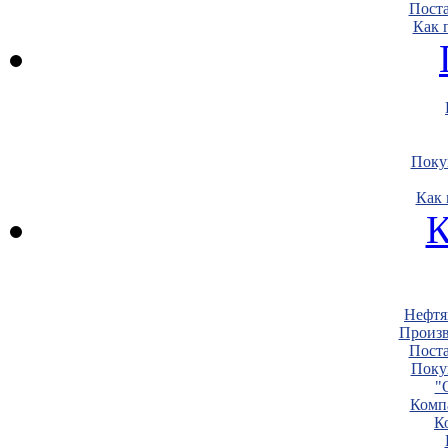
Пост
Как 
Поку
Как 
К
Нефтя
Произв
Пост
Поку
"
Комп
К