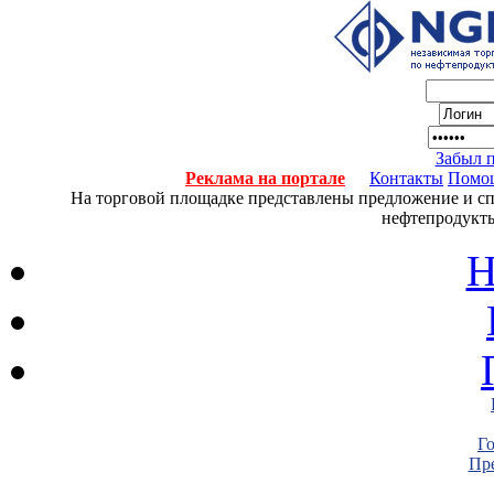
Забыл 
Реклама на портале
Контакты
Помо
На торговой площадке представлены предложение и спро
нефтепродукты
Н
Г
Пре