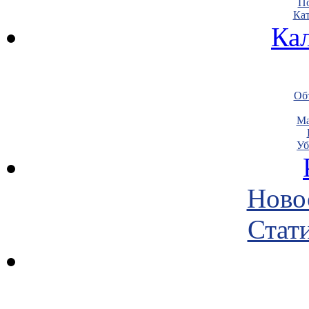
По
Кат
Ка
Объ
Ма
Уб
Ново
Стати