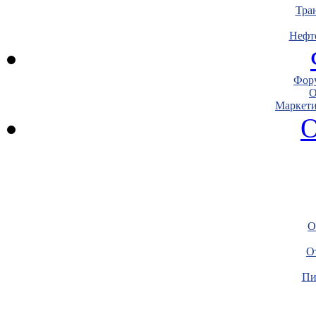
Тра
Нефт
Фору
О
Маркети
О
О
О
Пи