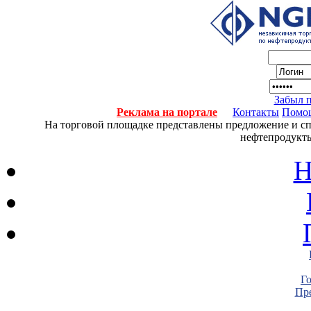
Забыл 
Реклама на портале
Контакты
Помо
На торговой площадке представлены предложение и спро
нефтепродукты
Н
Г
Пре