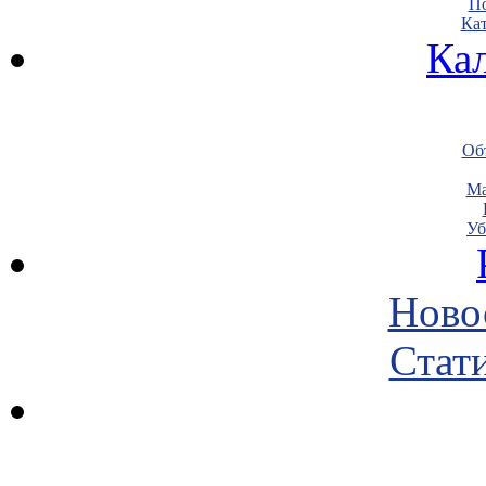
По
Кат
Ка
Объ
Ма
Уб
Ново
Стати