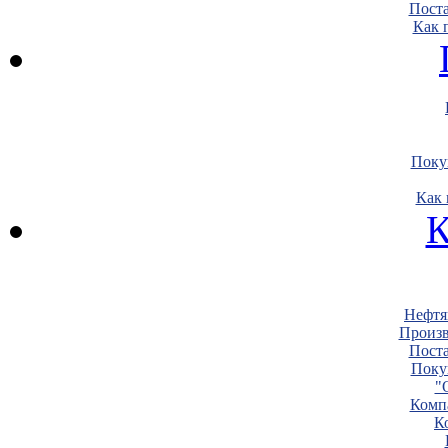
Пост
Как 
Поку
Как 
К
Нефтя
Произв
Пост
Поку
"
Комп
К