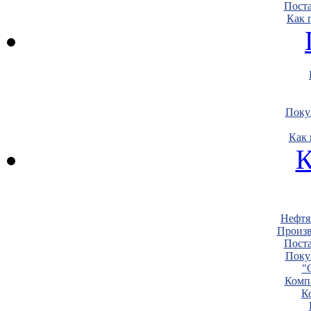
Пост
Как 
Поку
Как 
К
Нефтя
Произв
Пост
Поку
"
Комп
К