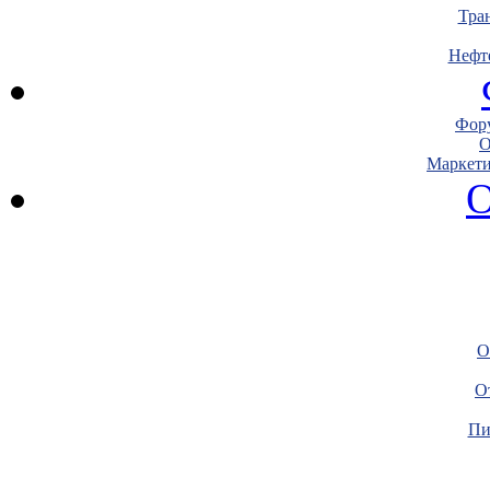
Тра
Нефт
Фору
О
Маркети
О
О
О
Пи