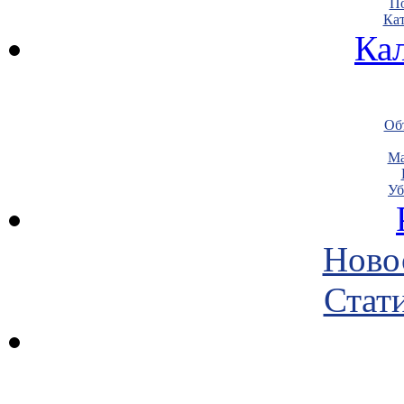
По
Кат
Ка
Объ
Ма
Уб
Ново
Стати