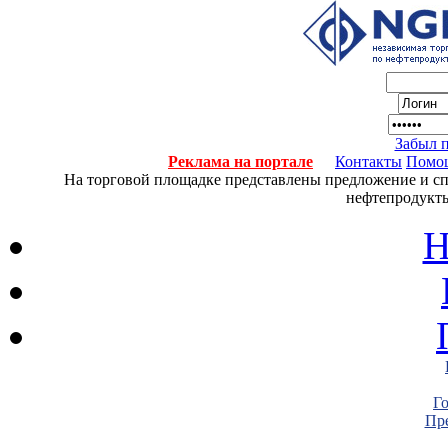
Забыл 
Реклама на портале
Контакты
Помо
На торговой площадке представлены предложение и спро
нефтепродукты
Н
Г
Пре