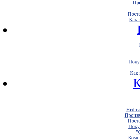
Пре
Пост
Как 
Поку
Как 
К
Нефтя
Произв
Пост
Поку
"
Комп