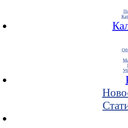
По
Кат
Ка
Объ
Ма
Уб
Ново
Стати