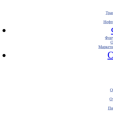
Тра
Нефт
Фору
О
Маркети
О
О
О
Пи