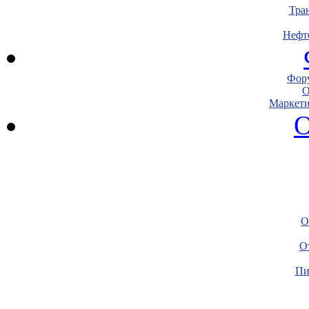
Тра
Нефт
Фору
О
Маркети
О
О
О
Пи