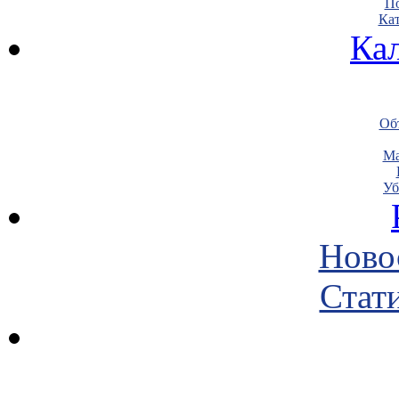
По
Кат
Ка
Объ
Ма
Уб
Ново
Стати