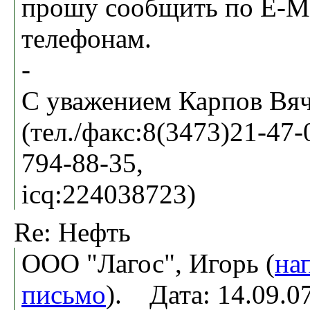
прошу сообщить по E-Ma
телефонам.
-
С уважением Карпов Вяч
(тел./факс:8(3473)21-47-0
794-88-35,
icq:224038723)
Re: Нефть
ООО "Лагос", Игорь (
на
письмо
). Дата: 14.09.