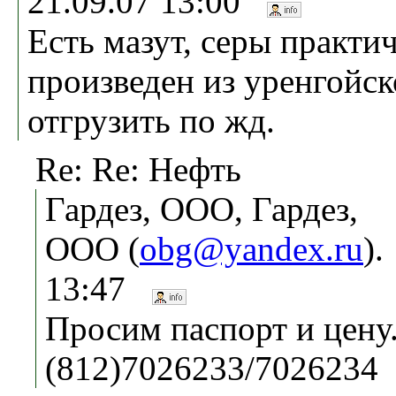
21.09.07 13:00
Есть мазут, серы практич
произведен из уренгойс
отгрузить по жд.
Re: Re: Нефть
Гардез, ООО, Гардез,
ООО (
obg@yandex.ru
).
13:47
Просим паспорт и цену
(812)7026233/7026234