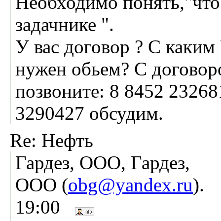
Необходимо понять,"что 
задачнике ".
У вас договор ? С каки
нужен обьем? С договор
позвоните: 8 8452 23268
3290427 обсудим.
Re: Нефть
Гардез, ООО, Гардез,
ООО (
obg@yandex.ru
). 
19:00