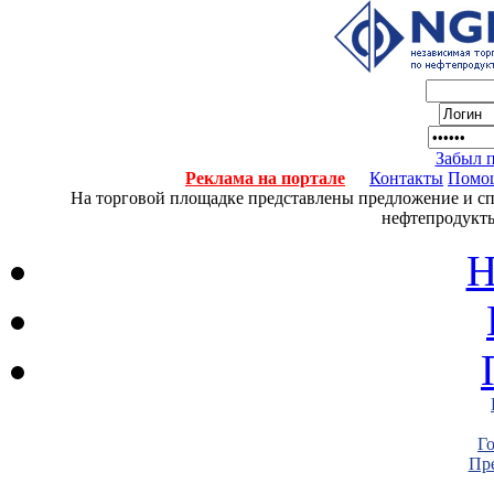
Забыл 
Реклама на портале
Контакты
Помо
На торговой площадке представлены предложение и спро
нефтепродукты
Н
Г
Пре