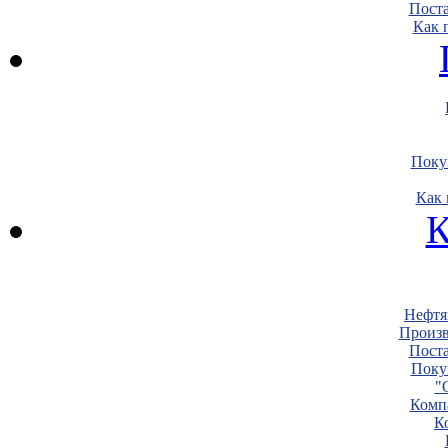
Пост
Как 
Поку
Как 
К
Нефтя
Произв
Пост
Поку
"
Комп
К