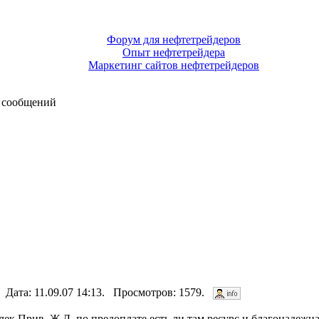
Форум для нефтетрейдеров
Опыт нефтетрейдера
Маркетинг сайтов нефтетрейдеров
 сообщений
. Дата: 11.09.07 14:13. Просмотров: 1579.
лек Прив. Ж.Д. по предоплате есть ли там ресурс и благонадежн