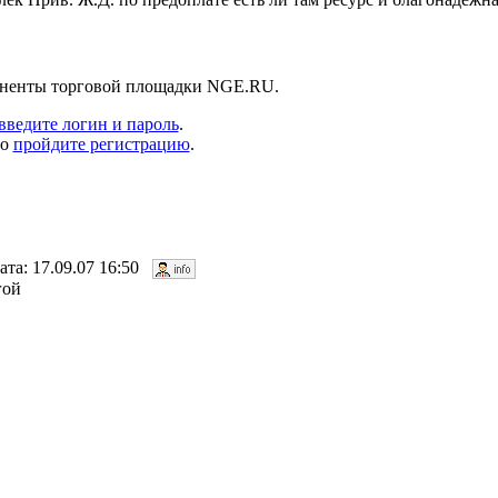
боненты торговой площадки NGE.RU.
введите логин и пароль
.
то
пройдите регистрацию
.
ата: 17.09.07 16:50
гой