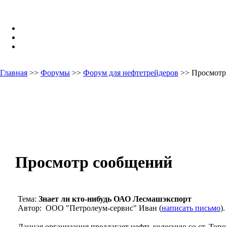
Главная
>>
Форумы
>>
Форум для нефтетрейдеров
>> Просмотр
Просмотр сообщений
Тема:
Знает ли кто-нибудь ОАО Лесмашэкспорт
Автор: ООО "Петролеум-сервис" Иван (
написать письмо
)
Данная организация предлагает нефть колесную со ст. Топо