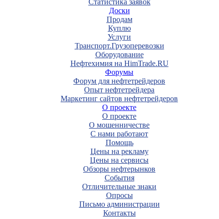
Статистика заявок
Доски
Продам
Куплю
Услуги
Транспорт.Грузоперевозки
Оборудование
Нефтехимия на HimTrade.RU
Форумы
Форум для нефтетрейдеров
Опыт нефтетрейдера
Маркетинг сайтов нефтетрейдеров
О проекте
О проекте
О мошенничестве
С нами работают
Помощь
Цены на рекламу
Цены на сервисы
Обзоры нефтерынков
События
Отличительные знаки
Опросы
Письмо администрации
Контакты