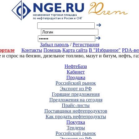
Забыл пароль
/
Регистрация
ортале
Контакты
Помощь
Карта сайта
В "Избранное"
PDA-ве
 спрос на бензин, дизельное топливо, мазут и битум, нефть, г
НефтеБаза
Кабинет
Продажа
Российский рынок
Экспорт из РФ
Горящие предложения
Предложения на сегодня
Прайс-листы
Поставщики нефтепродуктов
Как продать нефтепродукты
Покупка
Тендеры
Российский рынок
Экспорт из РФ