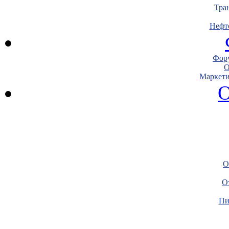
Тра
Нефт
Фору
О
Маркети
О
О
О
Пи