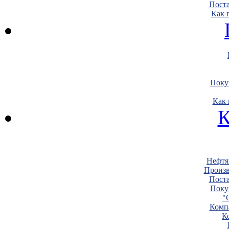
Пост
Как 
Поку
Как 
К
Нефтя
Произв
Пост
Поку
"
Комп
К