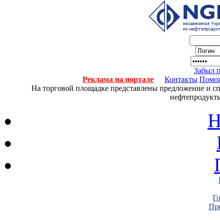
Забыл 
Реклама на портале
Контакты
Помо
На торговой площадке представлены предложение и спро
нефтепродукты
Н
Г
Пре