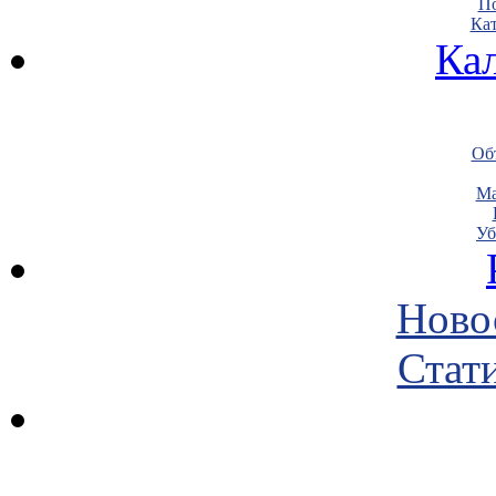
По
Кат
Ка
Объ
Ма
Уб
Ново
Стати