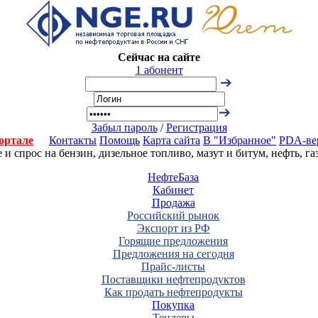
Сейчас на сайте
1 абонент
Забыл пароль
/
Регистрация
ортале
Контакты
Помощь
Карта сайта
В "Избранное"
PDA-ве
 спрос на бензин, дизельное топливо, мазут и битум, нефть, г
НефтеБаза
Кабинет
Продажа
Российский рынок
Экспорт из РФ
Горящие предложения
Предложения на сегодня
Прайс-листы
Поставщики нефтепродуктов
Как продать нефтепродукты
Покупка
Тендеры