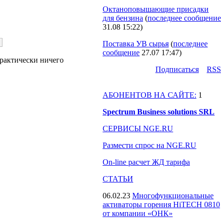
Октаноповышающие присадки
для бензина
(
последнее сообщение
31.08 15:22
)
Поставка УВ сырья
(
последнее
сообщение
27.07 17:47
)
практически ничего
Подпиcаться
RSS
АБОНЕНТОВ НА САЙТЕ:
1
Spectrum Business solutions SRL
СЕРВИСЫ NGE.RU
Размести спрос на NGE.RU
On-line расчет ЖД тарифа
СТАТЬИ
06.02.23
Многофункциональные
активаторы горения HiTECH 0810
от компании «ОНК»