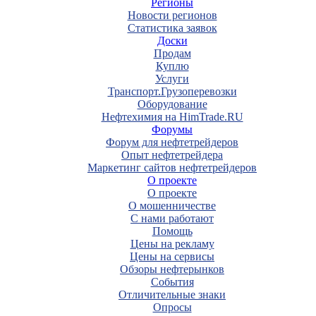
Регионы
Новости регионов
Статистика заявок
Доски
Продам
Куплю
Услуги
Транспорт.Грузоперевозки
Оборудование
Нефтехимия на HimTrade.RU
Форумы
Форум для нефтетрейдеров
Опыт нефтетрейдера
Маркетинг сайтов нефтетрейдеров
О проекте
О проекте
О мошенничестве
С нами работают
Помощь
Цены на рекламу
Цены на сервисы
Обзоры нефтерынков
События
Отличительные знаки
Опросы