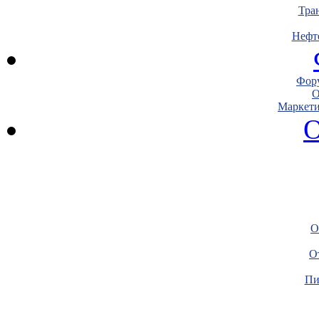
Тра
Нефт
Фору
О
Маркети
О
О
О
Пи