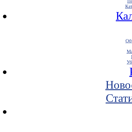
По
Кат
Ка
Объ
Ма
Уб
Ново
Стати