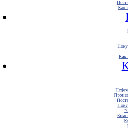
Пост
Как 
Поку
Как 
К
Нефтя
Произв
Пост
Поку
"
Комп
К