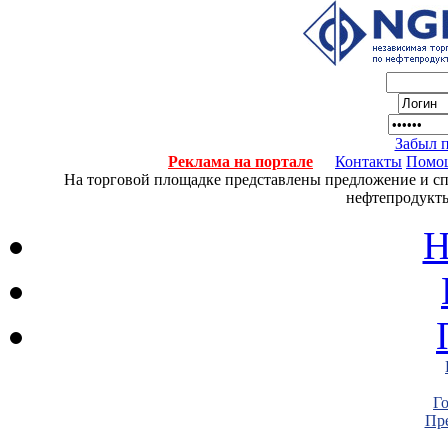
Забыл 
Реклама на портале
Контакты
Помо
На торговой площадке представлены предложение и спро
нефтепродукты
Н
Г
Пре