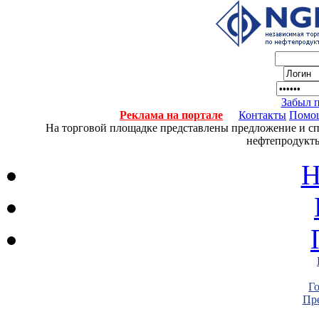
Забыл 
Реклама на портале
Контакты
Помо
На торговой площадке представлены предложение и спро
нефтепродукты
Н
Г
Пре