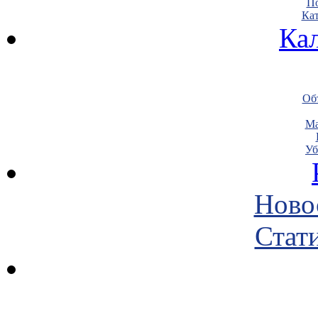
По
Кат
Ка
Объ
Ма
Уб
Ново
Стати