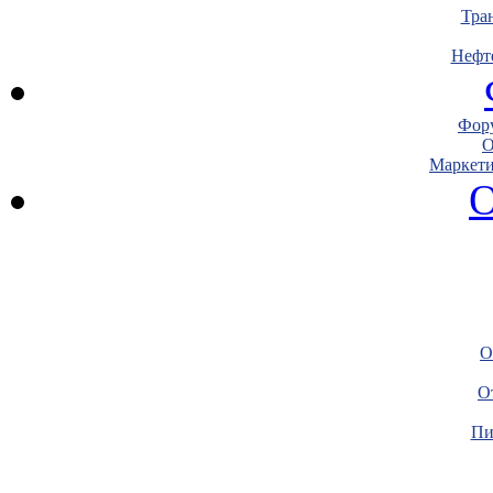
Тра
Нефт
Фору
О
Маркети
О
О
О
Пи