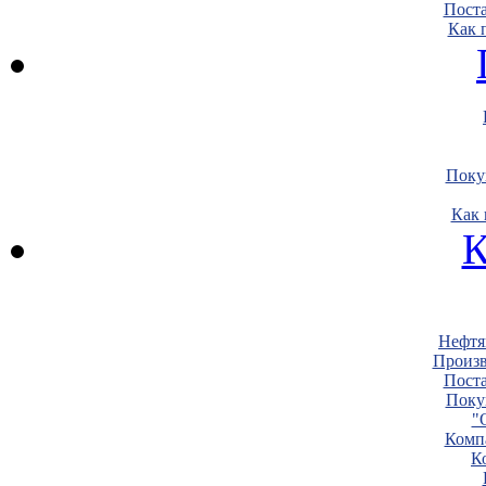
Пост
Как 
Поку
Как 
К
Нефтя
Произв
Пост
Поку
"
Комп
К