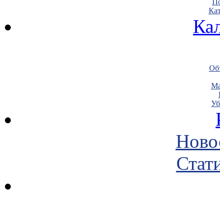
По
Кат
Ка
Объ
Ма
Уб
Ново
Стати