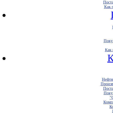
Пост
Как 
Поку
Как 
К
Нефтя
Произв
Пост
Поку
"
Комп
К