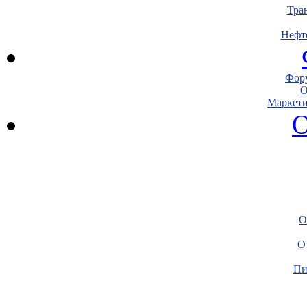
Тра
Нефт
Фору
О
Маркети
О
О
О
Пи