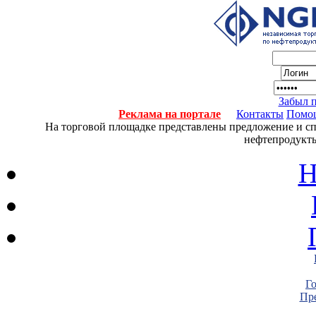
Забыл 
Реклама на портале
Контакты
Помо
На торговой площадке представлены предложение и спро
нефтепродукты
Н
Г
Пре