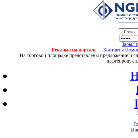
Забыл 
Реклама на портале
Контакты
Помо
На торговой площадке представлены предложение и спро
нефтепродукты
Н
Г
Пре