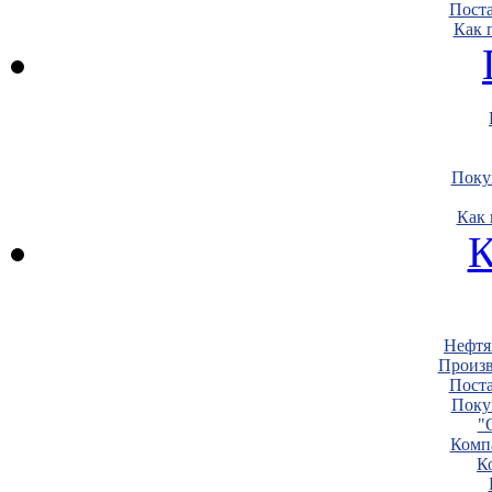
Пост
Как 
Поку
Как 
К
Нефтя
Произв
Пост
Поку
"
Комп
К