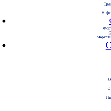
Тра
Нефт
Фору
О
Маркети
О
О
О
Пи