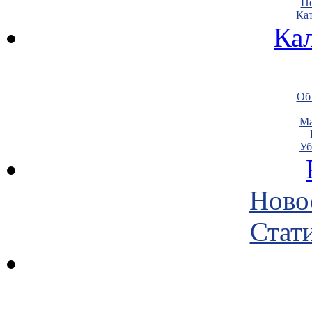
По
Кат
Ка
Объ
Ма
Уб
Ново
Стати